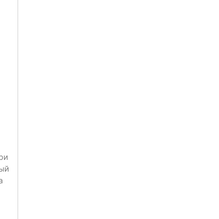
ри
тый
a