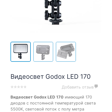
Видеосвет Godox LED 170
Добавить отзыв
0
5
0
Видеосвет Godox LED 170
имеющий 170
out
of
диодов с постоянной температурой света
based
5500K, световой поток с полу метра
on