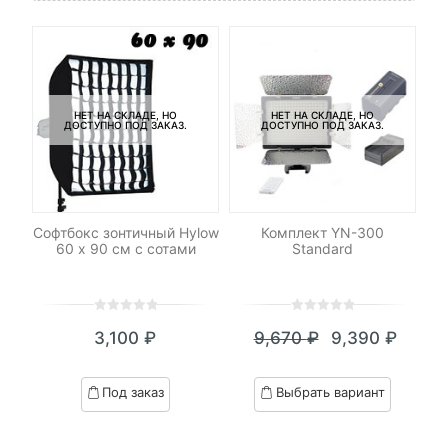
НЕТ НА СКЛАДЕ, НО
НЕТ НА СКЛАДЕ, НО
ДОСТУПНО ПОД ЗАКАЗ.
ДОСТУПНО ПОД ЗАКАЗ.
od
Софтбокс зонтичный Hylow
Комплект YN-300
60 х 90 см с сотами
Standard
0
5
0
0
5
0
3,100
₽
9,670
₽
9,390
₽
out
out
Текущая
Первоначал
of
of
цена:
цена
based
based
Под заказ
Выбрать вариант
on
on
9,390 ₽.
составляла
customer
customer
9,670 ₽.
ratings
ratings