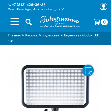
Skip
+7 (812) 426-36-35
to
Санкт-Петербург, Московский пр., д. 25/1
content
0
Корзина пуста.
»
»
»
Главная
Каталог
Видеосвет
Видеосвет Godox LED
Интернет-магазин фототехники
Магазин фотоаксессуаров foto-
170
Foto-Gamma в СПб
gamma.ru