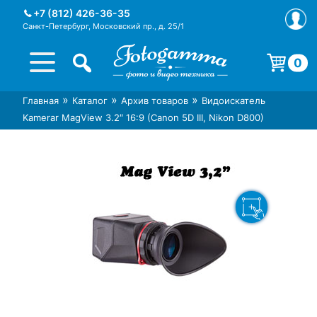
Skip
+7 (812) 426-36-35
to
Санкт-Петербург, Московский пр., д. 25/1
content
0
Корзина пуста.
»
»
»
Главная
Каталог
Архив товаров
Видоискатель
Интернет-магазин фототехники
Магазин фотоаксессуаров foto-
Kamerar MagView 3.2″ 16:9 (Canon 5D III, Nikon D800)
Foto-Gamma в СПб
gamma.ru