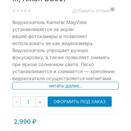
Добавить отзыв
0
5
0
Видоискатель Kamerar MagView
out
of
устанавливается на экран
based
вашей фотокамеры и позволяет
on
использовать ее как видеокамеру.
customer
ratings
Видоискатель упрощает ручную
фокусировку, а также позволяет снимать
при ярком солнечном свете. Легко
устанавливается и снимается — крепление
видоискателя осуществляется магнитами.
читать далее...
Количество
ОФОРМИТЬ ПОД ЗАКАЗ
-
+
2,990
₽