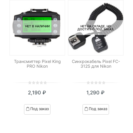
НЕТ В НАЛИЧИИ
НЕТ НА СКЛАДЕ, НО
ДОСТУПНО ПОД ЗАКАЗ.
-N3
Трансмиттер Pixel King
Синхрокабель Pixel FC-
Со
PRO Nikon
312S для Nikon
0
5
0
0
5
0
2,190
₽
1,290
₽
out
out
of
of
based
based
Под заказ
Под заказ
on
on
customer
customer
ratings
ratings