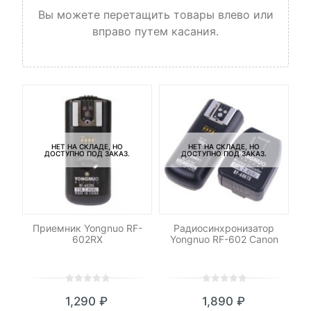
Вы можете перетащить товары влево или
вправо путем касания.
НЕТ НА СКЛАДЕ, НО
НЕТ НА СКЛАДЕ, НО
ДОСТУПНО ПОД ЗАКАЗ.
ДОСТУПНО ПОД ЗАКАЗ.
Приемник Yongnuo RF-
Радиосинхронизатор
602RX
Yongnuo RF-602 Canon
0
5
0
0
5
0
1,290
₽
1,890
₽
out
out