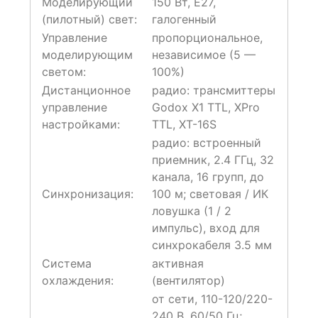
Моделирующий
150 Вт, E27,
(пилотный) свет:
галогенный
Управление
пропорциональное,
моделирующим
независимое (5 —
светом:
100%)
Дистанционное
радио: трансмиттеры
управление
Godox X1 TTL, XPro
настройками:
TTL, XT-16S
радио: встроенный
приемник, 2.4 ГГц, 32
канала, 16 групп, до
Синхронизация:
100 м; световая / ИК
ловушка (1 / 2
импульс), вход для
синхрокабеля 3.5 мм
Система
активная
охлаждения:
(вентилятор)
от сети, 110-120/220-
240 В, 60/50 Гц;