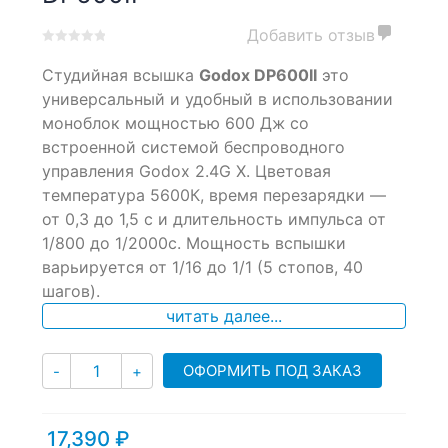
Добавить отзыв
0
5
0
Студийная всышка
Godox DP600II
это
out
of
универсальный и удобный в использовании
based
моноблок мощностью 600 Дж со
on
встроенной системой беспроводного
customer
ratings
управления Godox 2.4G X. Цветовая
температура 5600К, время перезарядки —
от 0,3 до 1,5 с и длительность импульса от
1/800 до 1/2000с. Мощность вспышки
варьируется от 1/16 до 1/1 (5 стопов, 40
шагов).
читать далее...
Количество
ОФОРМИТЬ ПОД ЗАКАЗ
-
+
17,390
₽