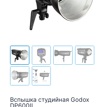
Вспышка студийная Godox
DP600II