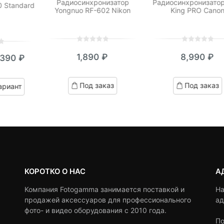
Радиосинхронизатор
Радиосинхронизатор 
 Standard
Yongnuo RF-602 Nikon
King PRO Cano
0
5
0
0
5
0
1,890
₽
8,990
₽
,390
₽
out
out
кущая
ервоначальная
of
of
based
based
на:
ена
Под заказ
Под заказ
ариант
on
on
390 ₽.
оставляла
customer
customer
ratings
ratings
,670 ₽.
КОРОТКО О НАС
А
Компания Fotogamma занимается поставкой и
На
продажей аксессуаров для профессионального
ад
фото- и видео оборудования с 2010 года.
По