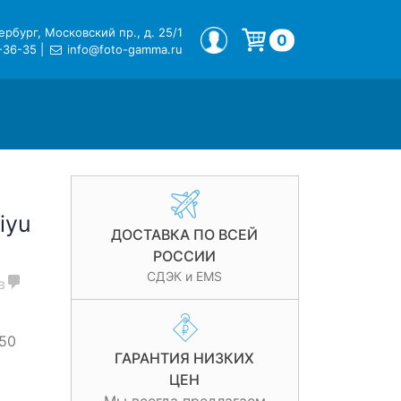
рбург, Московский пр., д. 25/1
МОЙ ПРОФИЛЬ
0
-36-35
|
info@foto-gamma.ru
Корзина пуста.
iyu
ДОСТАВКА ПО ВСЕЙ
РОССИИ
СДЭК и EMS
в
50
ГАРАНТИЯ НИЗКИХ
ЦЕН