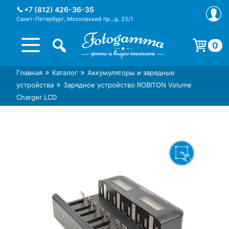
Skip
+7 (812) 426-36-35
to
Санкт-Петербург, Московский пр., д. 25/1
content
0
Корзина пуста.
»
»
Главная
Каталог
Аккумуляторы и зарядные
Интернет-магазин фототехники
Магазин фотоаксессуаров foto-
»
устройства
Зарядное устройство ROBITON Volume
Foto-Gamma в СПб
gamma.ru
Charger LCD