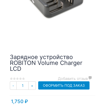
Зарядное устройство
ROBITON Volume Charger
LCD
Добавить отзыв
0
5
0
Количество
ОФОРМИТЬ ПОД ЗАКАЗ
-
+
out
of
based
1,750
₽
on
customer