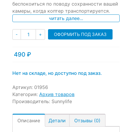
of
беспокоиться по поводу сохранности вашей
based
камеры, когда коптер транспортируется.
on
читать далее...
customer
ratings
Количество
ОФОРМИТЬ ПОД ЗАКАЗ
-
+
490
₽
Нет на складе, но доступно под заказ.
Артикул:
01956
Категория:
Архив товаров
Производитель:
Sunnylife
Описание
Детали
Отзывы (0)