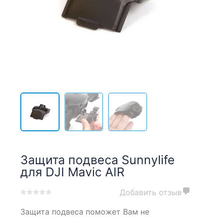
Защита подвеса Sunnylife
для DJI Mavic AIR
Добавить отзыв
0
5
0
Защита подвеса поможет Вам не
out