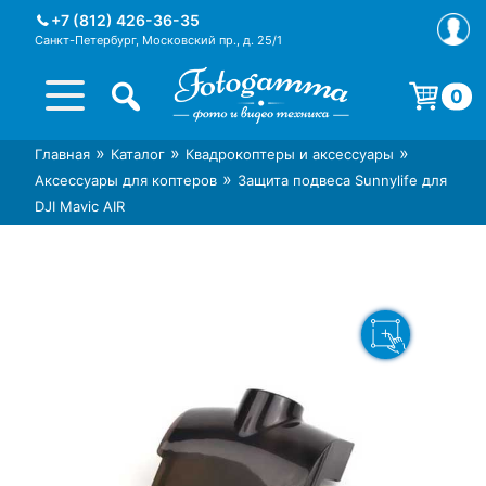
Skip
+7 (812) 426-36-35
to
Санкт-Петербург, Московский пр., д. 25/1
content
0
Корзина пуста.
»
»
»
Главная
Каталог
Квадрокоптеры и аксессуары
Интернет-магазин фототехники
Магазин фотоаксессуаров foto-
»
Аксессуары для коптеров
Защита подвеса Sunnylife для
Foto-Gamma в СПб
gamma.ru
DJI Mavic AIR