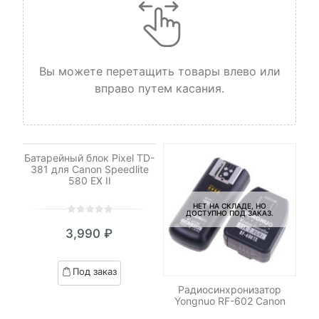
Вы можете перетащить товары влево или
вправо путем касания.
НЕТ НА СКЛАДЕ, НО
ДОСТУПНО ПОД ЗАКАЗ.
Батарейный блок Pixel TD-
381 для Canon Speedlite
580 EX II
НЕТ НА СКЛАДЕ, НО
ДОСТУПНО ПОД ЗАКАЗ.
0
5
0
3,990
₽
out
of
based
Под заказ
on
Радиосинхронизатор
customer
я
Yongnuo RF-602 Canon
ratings
M8