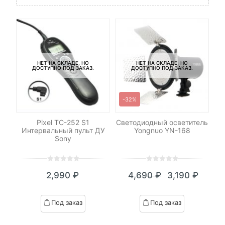
НЕТ НА СКЛАДЕ, НО
НЕТ НА СКЛАДЕ, НО
ДОСТУПНО ПОД ЗАКАЗ.
ДОСТУПНО ПОД ЗАКАЗ.
-32%
-
-
Pixel TC-252 S1
Светодиодный осветитель
Интервальный пульт ДУ
Yongnuo YN-168
Sony
0
5
0
0
5
0
2,990
₽
4,690
₽
3,190
₽
out
out
Текущая
Первоначал
of
of
цена:
цена
based
based
Под заказ
Под заказ
on
on
3,190 ₽.
составляла
customer
customer
ratings
ratings