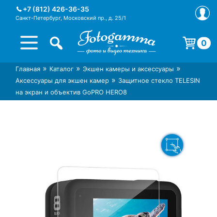
Skip
+7 (812) 426-36-35
to
Санкт-Петербург, Московский пр., д. 25/1
content
0
Корзина пуста.
»
»
»
Главная
Каталог
Экшен камеры и аксессуары
Интернет-магазин фототехники
Магазин фотоаксессуаров foto-
»
Аксессуары для экшен камер
Защитное стекло TELESIN
Foto-Gamma в СПб
gamma.ru
на экран и объектив GoPRO HERO8