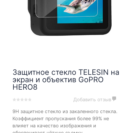
Защитное стекло TELESIN на
экран и объектив GoPRO
HERO8
Добавить отзыв
0
5
0
9Н защитное стекло из закаленного стекла.
out
of
Коэффициент пропускания более 99% не
based
влияет на качество изображения и
on
обеспечивает чёткую съемку.
customer