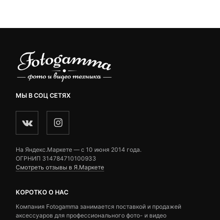
customer
customer
 ₽.
3,500 ₽.
3,390 ₽.
ratings
ratings
МЫ В СОЦ СЕТЯХ
На Яндекс.Маркете — c 10 июня 2014 года.
ОГРНИП 314784710100933
Смотреть отзывы в Я.Маркете
КОРОТКО О НАС
Компания Fotogamma занимается поставкой и продажей
аксессуаров для профессионального фото- и видео