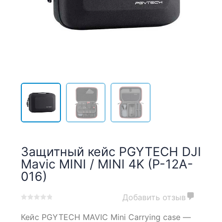
Защитный кейс PGYTECH DJI
Mavic MINI / MINI 4K (P-12A-
016)
Добавить отзыв
0
5
0
Кейс PGYTECH MAVIC Mini Carrying case —
out