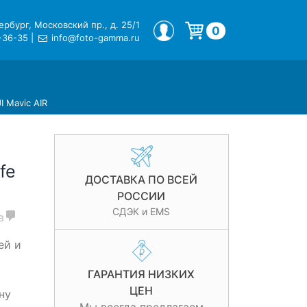
рбург, Московский пр., д. 25/1
МОЙ ПРОФИЛЬ
0
-36-35
|
info@foto-gamma.ru
Корзина пуста.
I Mavic AIR
fe
ДОСТАВКА ПО ВСЕЙ
РОССИИ
СДЭК и EMS
в
ей и
ГАРАНТИЯ НИЗКИХ
ЦЕН
ну