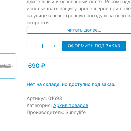
ratings
длительный и безопасный полет. Рекоменду
использовать защиту пропеллеров при поле
на улице в безветренную погоду и на небол
скорости.
читать далее...
Количество
ОФОРМИТЬ ПОД ЗАКАЗ
-
+
690
₽
Нет на складе, но доступно под заказ.
Артикул:
01693
Категория:
Архив товаров
Производитель:
Sunnylife