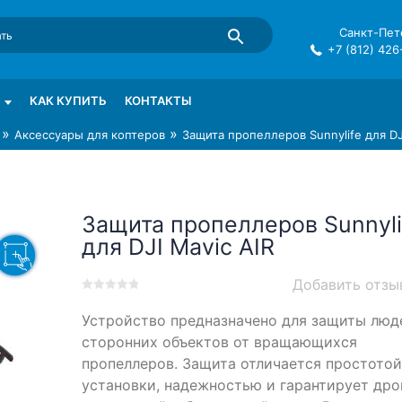
Санкт-Пете
+7 (812) 426
mma в СПб
КАК КУПИТЬ
КОНТАКТЫ
»
»
Аксессуары для коптеров
Защита пропеллеров Sunnylife для DJ
Защита пропеллеров Sunnyli
для DJI Mavic AIR
Добавить отзы
0
5
0
Устройство предназначено для защиты люд
out
of
сторонних объектов от вращающихся
based
пропеллеров. Защита отличается простотой
on
установки, надежностью и гарантирует дро
customer