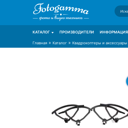
Skip
to
content
Интернет-магазин фототехники Foto-Ga
Магазин фотоаксессуаров foto-gamma.ru
КАТАЛОГ
ПРОИЗВОДИТЕЛИ
ИНФОРМАЦИЯ
»
»
Главная
Каталог
Квадрокоптеры и аксессуары