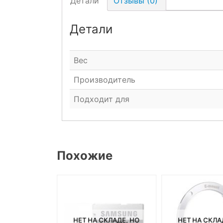
Детали
Отзывы (0)
Детали
Вес
Производитель
Подходит для
Похожие
СКЛАДЕ, НО
НЕТ НА СКЛАДЕ, НО
НЕТ НА СКЛА