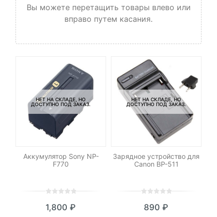
Вы можете перетащить товары влево или
вправо путем касания.
НЕТ НА СКЛАДЕ, НО
НЕТ НА СКЛАДЕ, НО
ДОСТУПНО ПОД ЗАКАЗ.
ДОСТУПНО ПОД ЗАКАЗ.
ic
Аккумулятор Sony NP-
Зарядное устройство для
Ак
 шт
F770
Canon BP-511
д
0
5
0
0
5
0
1,800
₽
890
₽
out
out