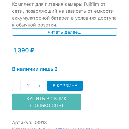
Комплект для питания камеры Fujifilm от
out
of
сети, позволяющий не зависеть от емкости
based
аккумуляторной батареи в условиях доступа
on
к обычной розетки.
customer
ratings
читать далее...
1,390
₽
В наличии лишь 2
Количество
В КОРЗИНУ
-
+
КУПИТЬ В 1 КЛИК
(ТОЛЬКО СПБ)
Артикул:
03918