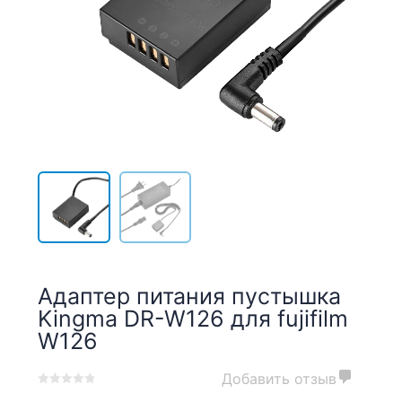
Адаптер питания пустышка
Kingma DR-W126 для fujifilm
W126
Добавить отзыв
0
5
0