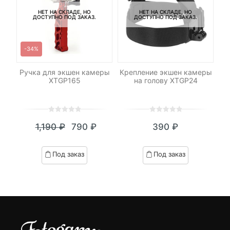
НЕТ НА СКЛАДЕ, НО
НЕТ НА СКЛАДЕ, НО
ДОСТУПНО ПОД ЗАКАЗ.
ДОСТУПНО ПОД ЗАКАЗ.
-34%
ен
Ручка для экшен камеры
Крепление экшен камеры
XTGP165
на голову XTGP24
0
5
0
0
5
0
1,190
₽
790
₽
390
₽
out
out
Текущая
Первоначальная
of
of
цена:
цена
based
based
Под заказ
Под заказ
on
on
790 ₽.
составляла
customer
customer
1,190 ₽.
ratings
ratings