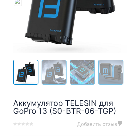
Аккумулятор TELESIN для
GoPro 13 (S0-BTR-06-TGP)
Добавить отзыв
0
5
0
out