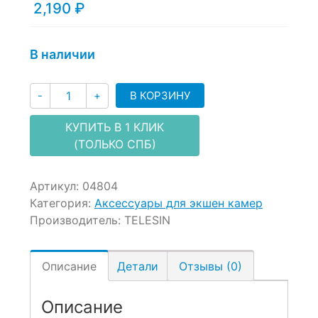
of
2,190
₽
based
on
customer
В наличии
ratings
Количество
В КОРЗИНУ
-
+
КУПИТЬ В 1 КЛИК
(ТОЛЬКО СПБ)
Артикул:
04804
Категория:
Аксессуары для экшен камер
Производитель:
TELESIN
Описание
Детали
Отзывы (0)
Описание