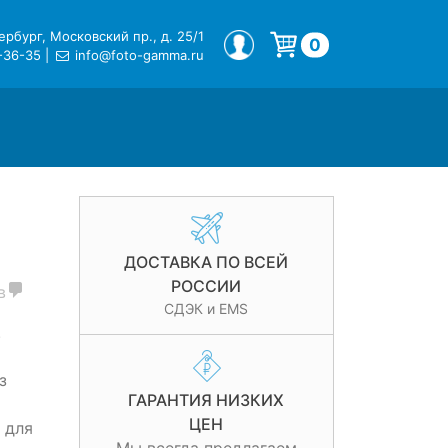
рбург, Московский пр., д. 25/1
МОЙ ПРОФИЛЬ
0
-36-35
|
info@foto-gamma.ru
Корзина пуста.
ДОСТАВКА ПО ВСЕЙ
РОССИИ
в
СДЭК и EMS
.
з
ГАРАНТИЯ НИЗКИХ
ЦЕН
 для