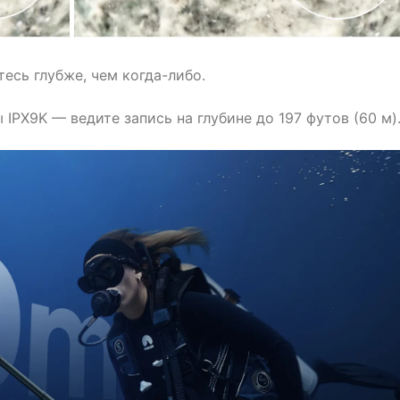
есь глубже, чем когда-либо.
IPX9K — ведите запись на глубине до 197 футов (60 м)