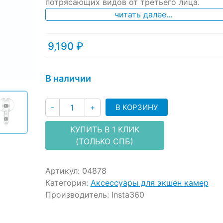
потрясающих видов от третьего лица.
читать далее...
9,190
₽
В наличии
Количество
В КОРЗИНУ
-
+
КУПИТЬ В 1 КЛИК
(ТОЛЬКО СПБ)
Артикул:
04878
Категория:
Аксессуары для экшен камер
Производитель:
Insta360