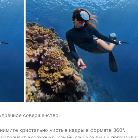
упречное совершенство.
снимите кристально чистые кадры в формате 360°.
устраняет искажения, как бы глубоко вы ни погрузилис