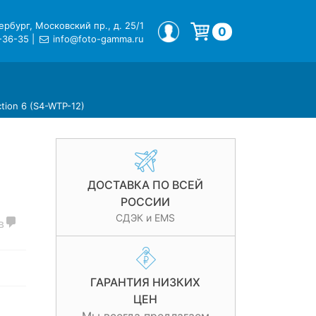
рбург, Московский пр., д. 25/1
МОЙ ПРОФИЛЬ
0
-36-35
|
info@foto-gamma.ru
Корзина пуста.
tion 6 (S4-WTP-12)
ДОСТАВКА ПО ВСЕЙ
РОССИИ
СДЭК и EMS
в
ГАРАНТИЯ НИЗКИХ
ЦЕН