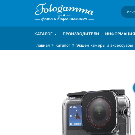
Skip
to
content
Интернет-магазин фототехники Foto-Ga
Магазин фотоаксессуаров foto-gamma.ru
КАТАЛОГ
ПРОИЗВОДИТЕЛИ
ИНФОРМАЦИЯ
»
»
Главная
Каталог
Экшен камеры и аксессуары