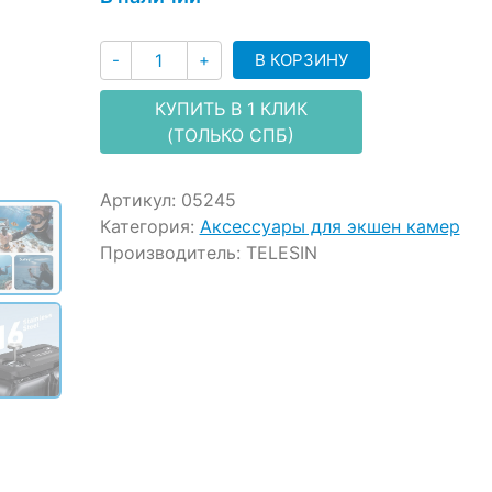
ratings
Количество
В КОРЗИНУ
-
+
КУПИТЬ В 1 КЛИК
(ТОЛЬКО СПБ)
Артикул:
05245
Категория:
Аксессуары для экшен камер
Производитель:
TELESIN