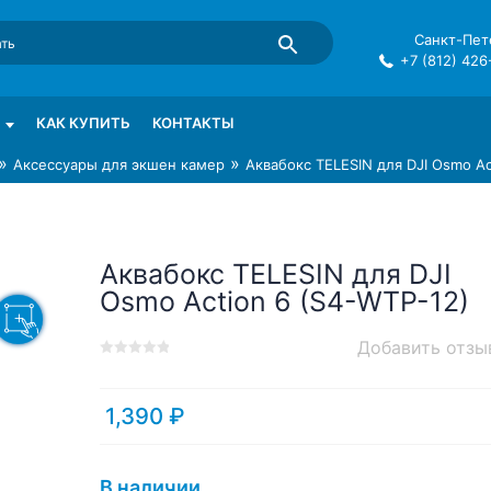
Санкт-Пете
+7 (812) 426
mma в СПб
КАК КУПИТЬ
КОНТАКТЫ
»
»
Аксессуары для экшен камер
Аквабокс TELESIN для DJI Osmo Ac
Аквабокс TELESIN для DJI
Osmo Action 6 (S4-WTP-12)
Добавить отзы
0
5
0
out
of
1,390
₽
based
on
customer
В наличии