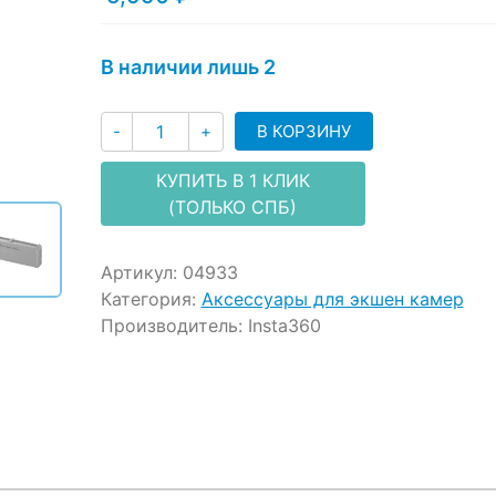
ratings
В наличии лишь 2
Количество
В КОРЗИНУ
-
+
КУПИТЬ В 1 КЛИК
(ТОЛЬКО СПБ)
Артикул:
04933
Категория:
Аксессуары для экшен камер
Производитель:
Insta360