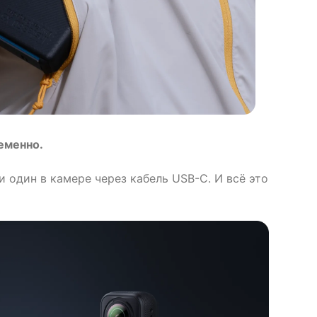
еменно.
и один в камере через кабель USB-C. И всё это