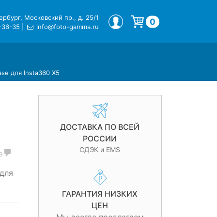
рбург, Московский пр., д. 25/1
МОЙ ПРОФИЛЬ
0
-36-35
|
info@foto-gamma.ru
Корзина пуста.
ase для Insta360 X5
ДОСТАВКА ПО ВСЕЙ
РОССИИ
СДЭК и EMS
в
для
ГАРАНТИЯ НИЗКИХ
ЦЕН