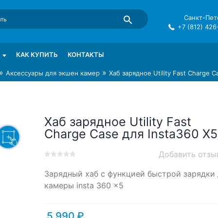
Санкт-Пете
+7 (812) 426
mma в СПб
КАК КУПИТЬ
КОНТАКТЫ
»
»
Аксессуары для экшен камер
Хаб зарядное Utility Fast Charge C
Хаб зарядное Utility Fast
Charge Case для Insta360 X5
Добавить отзы
0
5
0
Зарядный хаб с функцией быстрой зарядки 
out
of
камеры insta 360 x5
based
on
customer
5,990
₽