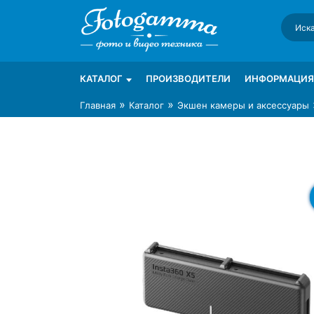
Skip
to
content
Интернет-магазин фототехники Foto-Ga
Магазин фотоаксессуаров foto-gamma.ru
КАТАЛОГ
ПРОИЗВОДИТЕЛИ
ИНФОРМАЦИЯ
»
»
Главная
Каталог
Экшен камеры и аксессуары