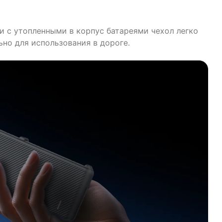
и с утопленными в корпус батареями чехол легко
но для использования в дороге.