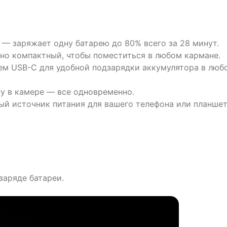
— заряжает одну батарею до 80% всего за 28 минут.
но компактный, чтобы поместиться в любом кармане.
ем USB-C для удобной подзарядки аккумулятора в люб
ну в камере — все одновременно.
ый источник питания для вашего телефона или планшет
заряде батареи.