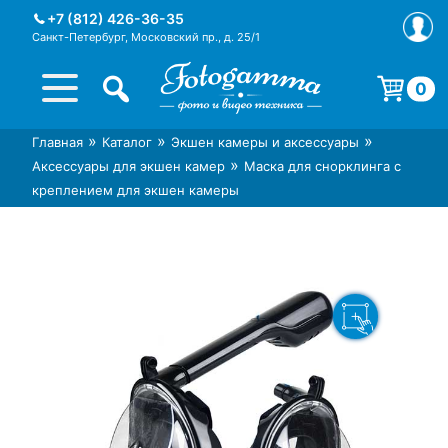
Skip
+7 (812) 426-36-35
to
Санкт-Петербург, Московский пр., д. 25/1
content
0
Корзина пуста.
»
»
»
Главная
Каталог
Экшен камеры и аксессуары
Интернет-магазин фототехники
Магазин фотоаксессуаров foto-
»
Аксессуары для экшен камер
Маска для снорклинга с
Foto-Gamma в СПб
gamma.ru
креплением для экшен камеры