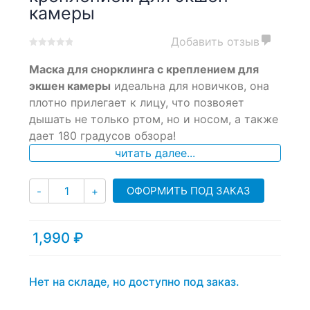
камеры
Добавить отзыв
0
5
0
Маска для снорклинга с креплением для
out
of
экшен камеры
идеальна для новичков, она
based
плотно прилегает к лицу, что позвояет
on
дышать не только ртом, но и носом, а также
customer
ratings
дает 180 градусов обзора!
читать далее...
Количество
ОФОРМИТЬ ПОД ЗАКАЗ
-
+
1,990
₽
Нет на складе, но доступно под заказ.