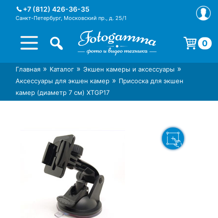
Skip
+7 (812) 426-36-35
to
Санкт-Петербург, Московский пр., д. 25/1
content
0
Корзина пуста.
»
»
»
Главная
Каталог
Экшен камеры и аксессуары
Интернет-магазин фототехники
Магазин фотоаксессуаров foto-
»
Аксессуары для экшен камер
Присоска для экшен
Foto-Gamma в СПб
gamma.ru
камер (диаметр 7 см) XTGP17