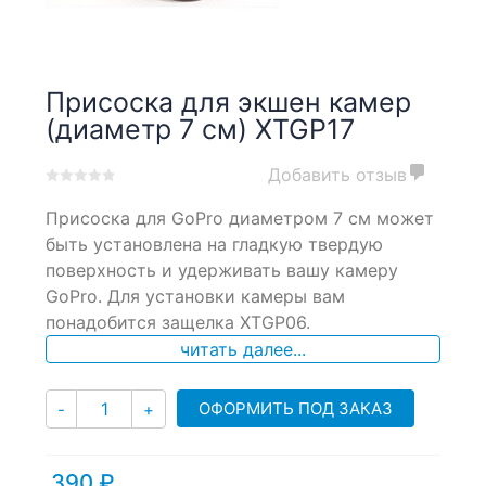
Присоска для экшен камер
(диаметр 7 см) XTGP17
Добавить отзыв
0
5
0
Присоска для GoPro диаметром 7 см может
out
of
быть установлена на гладкую твердую
based
поверхность и удерживать вашу камеру
on
GoPro. Для установки камеры вам
customer
ratings
понадобится защелка XTGP06.
читать далее...
Количество
ОФОРМИТЬ ПОД ЗАКАЗ
-
+
390
₽