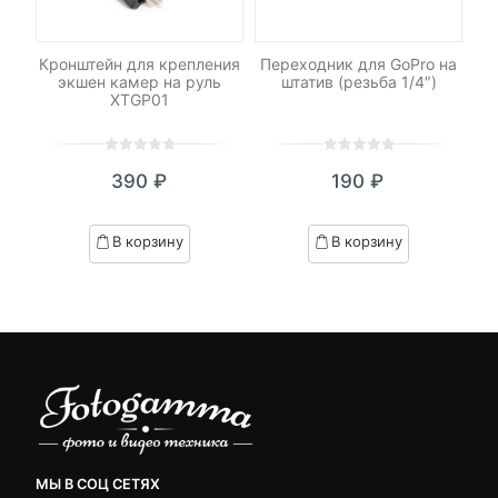
еры
Кронштейн для крепления
Переходник для GoPro на
Кр
экшен камер на руль
штатив (резьба 1/4″)
XTGP01
0
5
0
0
5
0
390
₽
190
₽
out
out
of
of
based
based
В корзину
В корзину
on
on
customer
customer
ratings
ratings
МЫ В СОЦ СЕТЯХ