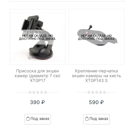
НЕТ НА СКЛАДЕ, НО
НЕТ НА СКЛАДЕ, НО
ДОСТУПНО ПОД ЗАКАЗ.
ДОСТУПНО ПОД ЗАКАЗ.
Присоска для экшен
Крепление-перчатка
Пе
ть
камер (диаметр 7 см)
экшен камеры на кисть
XTGP17
XTGP143 S
0
5
0
0
5
0
390
₽
590
₽
out
out
of
of
based
based
Под заказ
Под заказ
on
on
customer
customer
ratings
ratings