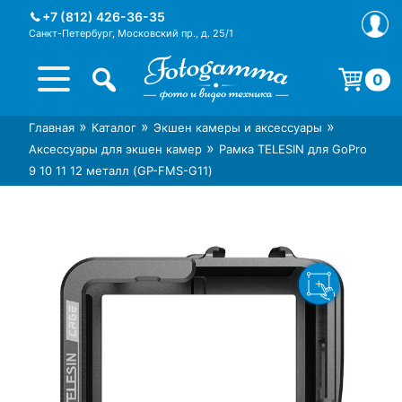
Skip
+7 (812) 426-36-35
to
Санкт-Петербург, Московский пр., д. 25/1
content
0
Корзина пуста.
»
»
»
Главная
Каталог
Экшен камеры и аксессуары
Интернет-магазин фототехники
Магазин фотоаксессуаров foto-
»
Аксессуары для экшен камер
Рамка TELESIN для GoPro
Foto-Gamma в СПб
gamma.ru
9 10 11 12 металл (GP-FMS-G11)