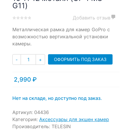
G11)
Добавить отзыв
0
5
0
Металлическая рамка для камер GoPro с
out
of
возможностью вертикальной установки
based
камеры.
on
customer
Количество
ratings
ОФОРМИТЬ ПОД ЗАКАЗ
-
+
2,990
₽
Нет на складе, но доступно под заказ.
Артикул:
04436
Категория:
Аксессуары для экшен камер
Производитель:
TELESIN