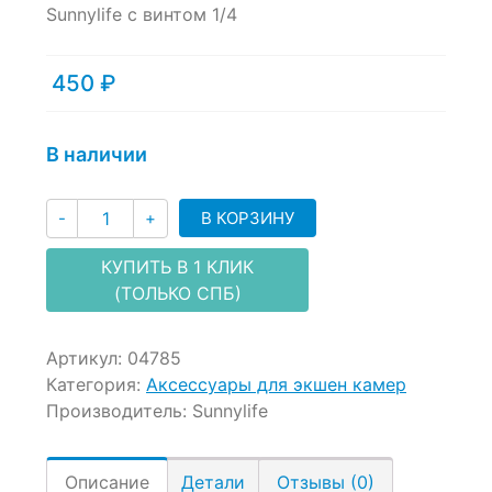
of
Sunnylife с винтом 1/4
based
on
customer
450
₽
ratings
В наличии
Количество
В КОРЗИНУ
-
+
КУПИТЬ В 1 КЛИК
(ТОЛЬКО СПБ)
Артикул:
04785
Категория:
Аксессуары для экшен камер
Производитель:
Sunnylife
Описание
Детали
Отзывы (0)