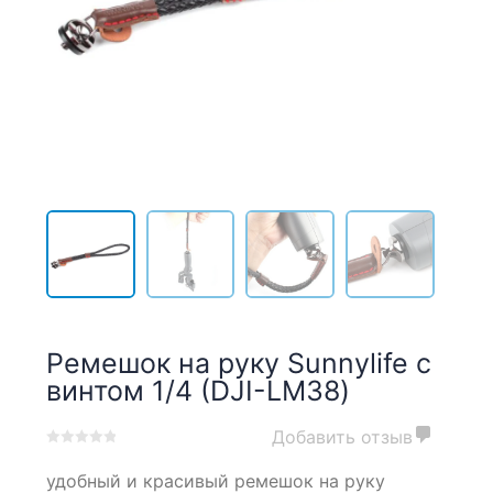
Ремешок на руку Sunnylife с
винтом 1/4 (DJI-LM38)
Добавить отзыв
0
5
0
удобный и красивый ремешок на руку
out