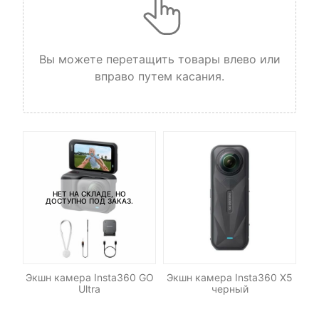
Вы можете перетащить товары влево или
вправо путем касания.
НЕТ НА СКЛАДЕ, НО
ДОСТУПНО ПОД ЗАКАЗ.
mo
Экшн камера Insta360 GO
Экшн камера Insta360 X5
Эк
re
Ultra
черный