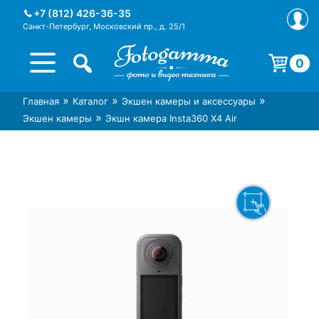
Skip
+7 (812) 426-36-35
to
Санкт-Петербург, Московский пр., д. 25/1
content
0
Корзина пуста.
»
»
»
Главная
Каталог
Экшен камеры и аксессуары
Интернет-магазин фототехники
Магазин фотоаксессуаров foto-
»
Экшен камеры
Экшн камера Insta360 X4 Air
Foto-Gamma в СПб
gamma.ru