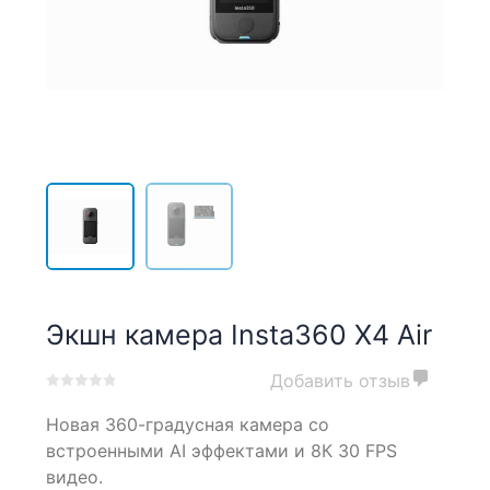
Экшн камера Insta360 X4 Air
Добавить отзыв
0
5
0
Новая
360-градусная
камера со
out
of
встроенными AI эффектами и 8К 30 FPS
based
видео.
on