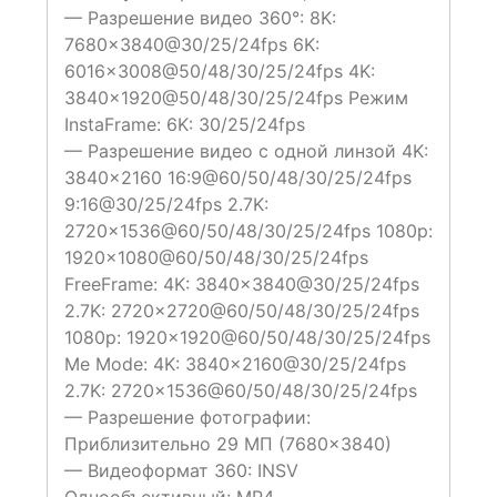
— Разрешение видео 360°
: 8K:
7680×3840@30/25/24fps 6K:
6016×3008@50/48/30/25/24fps 4K:
3840×1920@50/48/30/25/24fps Режим
InstaFrame: 6K: 30/25/24fps
— Разрешение видео с одной линзой
4K:
3840×2160 16:9@60/50/48/30/25/24fps
9:16@30/25/24fps 2.7K:
2720×1536@60/50/48/30/25/24fps 1080p:
1920×1080@60/50/48/30/25/24fps
FreeFrame: 4K: 3840×3840@30/25/24fps
2.7K: 2720×2720@60/50/48/30/25/24fps
1080p: 1920×1920@60/50/48/30/25/24fps
Me Mode: 4K: 3840×2160@30/25/24fps
2.7K: 2720×1536@60/50/48/30/25/24fps
— Разрешение фотографии:
Приблизительно 29 МП (7680×3840)
— Видеоформат
360: INSV
Однообъективный: MP4