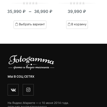
0
5
0
0
5
0
–
35,990
₽
36,990
₽
39,990
₽
39
out
out
Диапазон
of
of
цен:
based
based
Выбрать вариант
В корзину
on
on
35,990 ₽
customer
customer
–
ratings
ratings
36,990 ₽
МЫ В СОЦ СЕТЯХ
На Яндекс.Маркете — c 10 июня 2014 года.