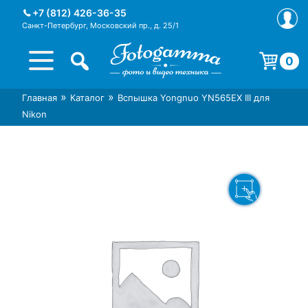
Skip
+7 (812) 426-36-35
to
Санкт-Петербург, Московский пр., д. 25/1
content
0
Корзина пуста.
»
»
Главная
Каталог
Вспышка Yongnuo YN565EX III для
Интернет-магазин фототехники
Магазин фотоаксессуаров foto-
Nikon
Foto-Gamma в СПб
gamma.ru