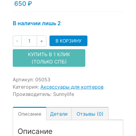
of
650
₽
based
on
customer
В наличии лишь 2
ratings
Количество
В КОРЗИНУ
-
+
КУПИТЬ В 1 КЛИК
(ТОЛЬКО СПБ)
Артикул:
05053
Категория:
Аксессуары для коптеров
Производитель:
Sunnylife
Описание
Детали
Отзывы (0)
Описание