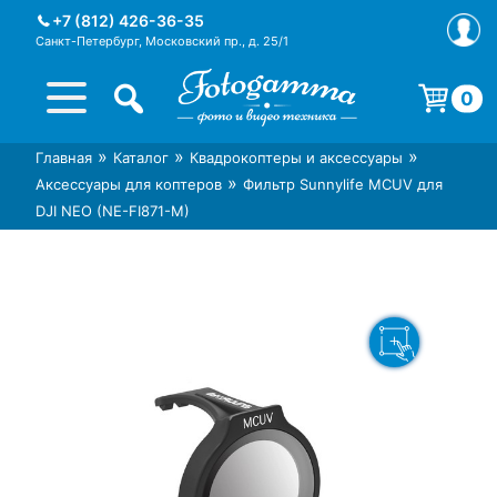
Skip
+7 (812) 426-36-35
to
Санкт-Петербург, Московский пр., д. 25/1
content
0
Корзина пуста.
»
»
»
Главная
Каталог
Квадрокоптеры и аксессуары
Интернет-магазин фототехники
Магазин фотоаксессуаров foto-
»
Аксессуары для коптеров
Фильтр Sunnylife MCUV для
Foto-Gamma в СПб
gamma.ru
DJI NEO (NE-FI871-M)