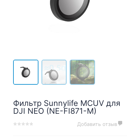
Фильтр Sunnylife MCUV для
DJI NEO (NE-FI871-M)
Добавить отзыв
0
5
0
out