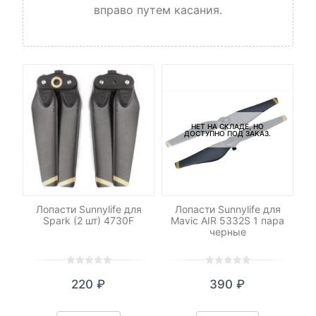
вправо путем касания.
НЕТ НА СКЛАДЕ, НО
ДОСТУПНО ПОД ЗАКАЗ.
UV
Лопасти Sunnylife для
Лопасти Sunnylife для
Ун
Spark (2 шт) 4730F
Mavic AIR 5332S 1 пара
черные
кв
0
5
0
0
5
0
220
₽
390
₽
out
out
of
of
based
based