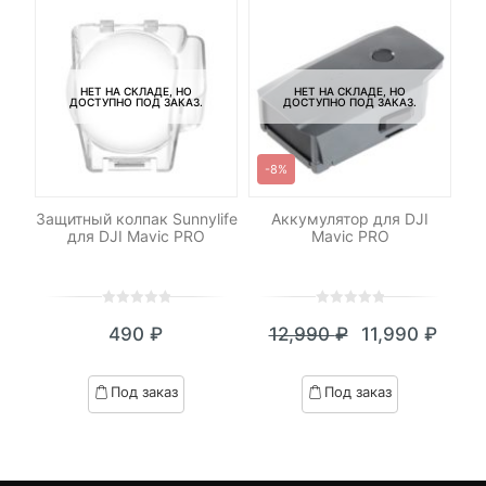
НЕТ НА СКЛАДЕ, НО
НЕТ НА СКЛАДЕ, НО
ДОСТУПНО ПОД ЗАКАЗ.
ДОСТУПНО ПОД ЗАКАЗ.
-8%
я
Защитный колпак Sunnylife
Аккумулятор для DJI
Ак
ры
для DJI Mavic PRO
Mavic PRO
0
5
0
0
5
0
490
₽
12,990
₽
11,990
₽
out
out
Текущая
Первоначал
of
of
цена:
цена
based
based
Под заказ
Под заказ
on
on
11,990 ₽.
составляла
customer
customer
12,990 ₽.
ratings
ratings