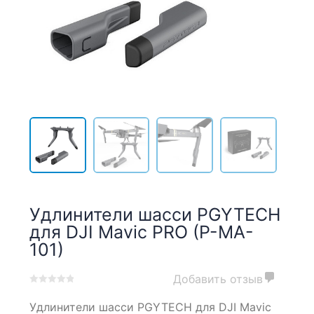
Удлинители шасси PGYTECH
для DJI Mavic PRO (P-MA-
101)
Добавить отзыв
0
5
0
Удлинители шасси PGYTECH для DJI Mavic
out