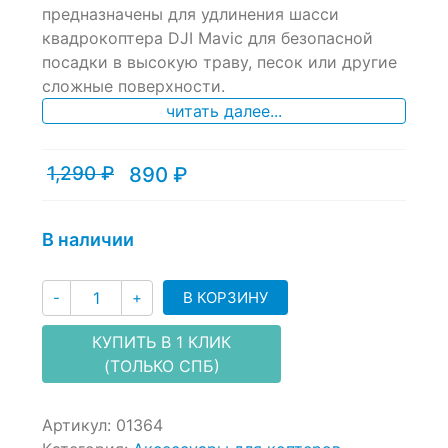
of
предназначены для удлинения шасси
based
квадрокоптера DJI Mavic для безопасной
on
посадки в высокую траву, песок или другие
customer
ratings
сложные поверхности.
читать далее...
1,290
₽
890
₽
Текущая
Первоначальная
цена:
цена
890 ₽.
составляла
1,290 ₽.
В наличии
Количество
В КОРЗИНУ
-
+
КУПИТЬ В 1 КЛИК
(ТОЛЬКО СПБ)
Артикул:
01364