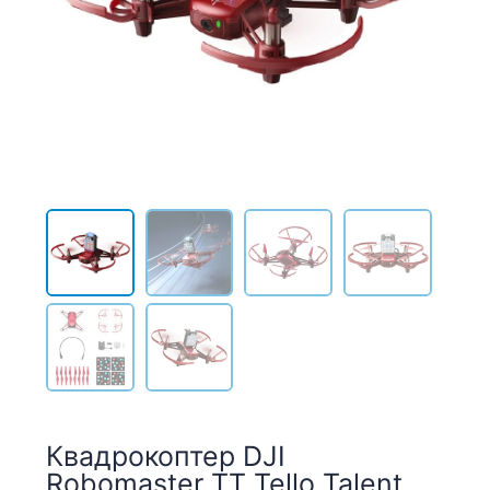
Квадрокоптер DJI
Robomaster TT Tello Talent