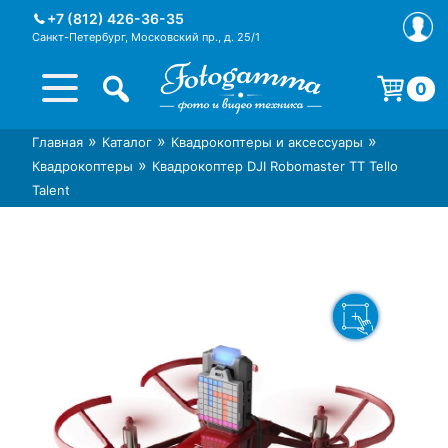
Skip
+7 (812) 426-36-35
to
Санкт-Петербург, Московский пр., д. 25/1
content
0
Корзина пуста.
»
»
»
Главная
Каталог
Квадрокоптеры и аксессуары
Интернет-магазин фототехники
Магазин фотоаксессуаров foto-
»
Квадрокоптеры
Квадрокоптер DJI Robomaster TT Tello
Foto-Gamma в СПб
gamma.ru
Talent