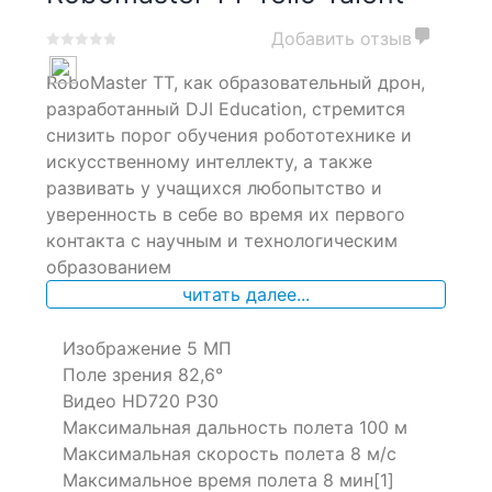
Добавить отзыв
0
5
0
RoboMaster TT, как образовательный дрон,
out
of
разработанный DJI Education, стремится
based
снизить порог обучения робототехнике и
on
искусственному интеллекту, а также
customer
ratings
развивать у учащихся любопытство и
уверенность в себе во время их первого
контакта с научным и технологическим
образованием
читать далее...
Изображение 5 МП
Поле зрения 82,6°
Видео HD720 P30
Максимальная дальность полета 100 м
Максимальная скорость полета 8 м/с
Максимальное время полета 8 мин[1]