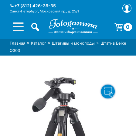
Skip
+7 (812) 426-36-35
to
Санкт-Петербург, Московский пр., д. 25/1
content
0
Корзина пуста.
»
»
»
Главная
Каталог
Штативы и моноподы
Штатив Beike
Интернет-магазин фототехники
Магазин фотоаксессуаров foto-
Q303
Foto-Gamma в СПб
gamma.ru