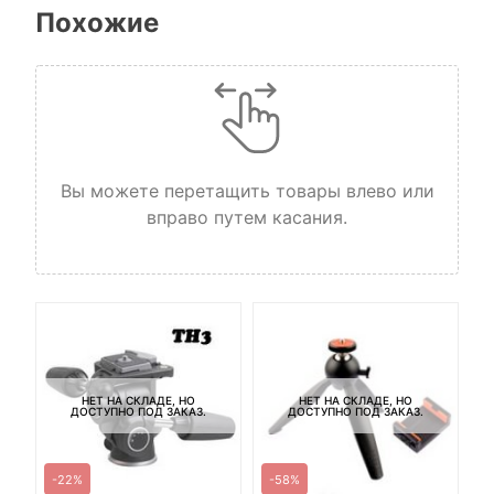
Похожие
Вы можете перетащить товары влево или
вправо путем касания.
НЕТ НА СКЛАДЕ, НО
НЕТ НА СКЛАДЕ, НО
ДОСТУПНО ПОД ЗАКАЗ.
ДОСТУПНО ПОД ЗАКАЗ.
-22%
-58%
-