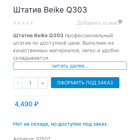
Штатив Beike Q303
Добавить отзыв
0
5
0
Штатив Beike Q303
профессиональный
out
of
штатив по доступной цене. Выполнен из
based
качественных материалов, легко и удобно
on
складывается.
customer
ratings
читать далее...
Количество
ОФОРМИТЬ ПОД ЗАКАЗ
-
+
4,490
₽
Нет на складе, но доступно под заказ.
Артикул:
01501