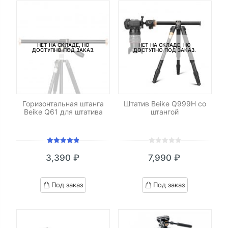
НЕТ НА СКЛАДЕ, НО
НЕТ НА СКЛАДЕ, НО
ДОСТУПНО ПОД ЗАКАЗ.
ДОСТУПНО ПОД ЗАКАЗ.
Горизонтальная штанга
Штатив Beike Q999H со
Beike Q61 для штатива
штангой
Оценка
0
5
0
3,390
₽
7,990
₽
5.00
из 5
out
of
based
Под заказ
Под заказ
on
customer
ratings