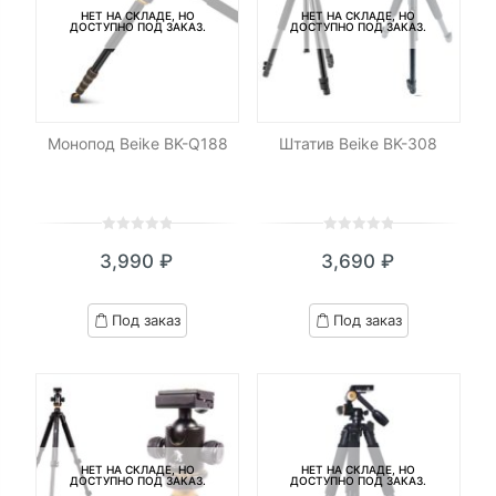
НЕТ НА СКЛАДЕ, НО
НЕТ НА СКЛАДЕ, НО
ДОСТУПНО ПОД ЗАКАЗ.
ДОСТУПНО ПОД ЗАКАЗ.
Монопод Beike BK-Q188
Штатив Beike BK-308
0
5
0
0
5
0
3,990
₽
3,690
₽
out
out
of
of
based
based
Под заказ
Под заказ
on
on
customer
customer
ratings
ratings
НЕТ НА СКЛАДЕ, НО
НЕТ НА СКЛАДЕ, НО
ДОСТУПНО ПОД ЗАКАЗ.
ДОСТУПНО ПОД ЗАКАЗ.