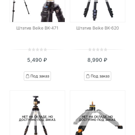
Штатив Beike BK-471
Штатив Beike BK-620
0
5
0
0
5
0
5,490
₽
8,990
₽
out
out
of
of
based
based
Под заказ
Под заказ
on
on
customer
customer
ratings
ratings
НЕТ НА СКЛАДЕ, НО
НЕТ НА СКЛАДЕ, НО
ДОСТУПНО ПОД ЗАКАЗ.
ДОСТУПНО ПОД ЗАКАЗ.