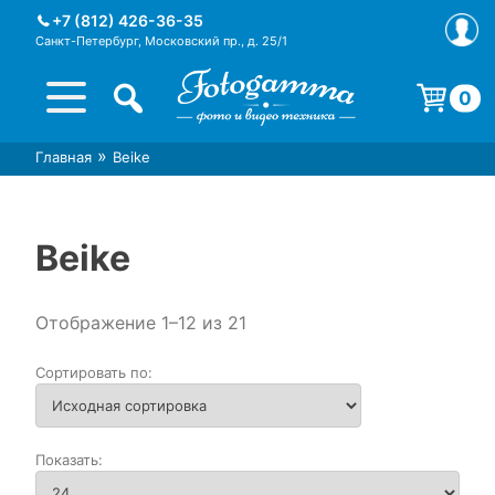
Skip
+7 (812) 426-36-35
to
Санкт-Петербург, Московский пр., д. 25/1
content
0
Корзина пуста.
»
Главная
Beike
Интернет-магазин фототехники
Магазин фотоаксессуаров foto-
Foto-Gamma в СПб
gamma.ru
Beike
Отображение 1–12 из 21