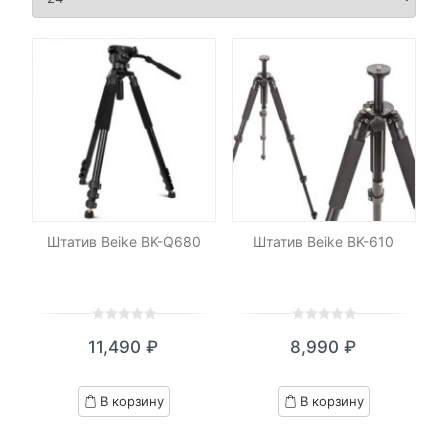
Штатив Beike BK-Q680
Штатив Beike BK-610
0
5
0
0
5
0
11,490
₽
8,990
₽
out
out
of
of
based
based
В корзину
В корзину
on
on
customer
customer
ratings
ratings