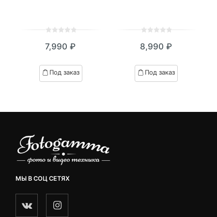
0
5
0
0
5
0
7,990
₽
8,990
₽
out
out
of
of
based
based
Под заказ
Под заказ
on
on
customer
customer
ratings
ratings
МЫ В СОЦ СЕТЯХ