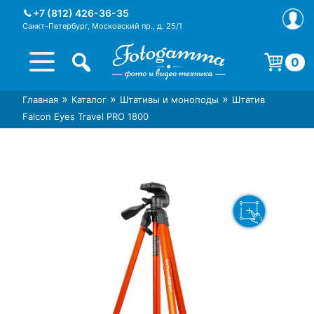
Skip
+7 (812) 426-36-35
to
Санкт-Петербург, Московский пр., д. 25/1
content
0
Корзина пуста.
»
»
»
Главная
Каталог
Штативы и моноподы
Штатив
Интернет-магазин фототехники
Магазин фотоаксессуаров foto-
Falcon Eyes Travel PRO 1800
Foto-Gamma в СПб
gamma.ru