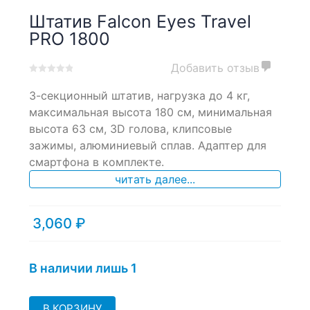
Штатив Falcon Eyes Travel
PRO 1800
Добавить отзыв
0
5
0
3-секционный штатив, нагрузка до 4 кг,
out
of
максимальная высота 180 см, минимальная
based
высота 63 см, 3D голова, клипсовые
on
зажимы, алюминиевый сплав. Адаптер для
customer
ratings
смартфона в комплекте.
читать далее...
3,060
₽
В наличии лишь 1
В КОРЗИНУ