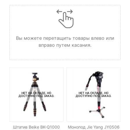
Вы можете перетащить товары влево или
вправо путем касания.
НЕТ НА СКЛАДЕ, НО
НЕТ НА СКЛАДЕ, НО
ДОСТУПНО ПОД ЗАКАЗ.
ДОСТУПНО ПОД ЗАКАЗ.
-
Штатив Beike BK-Q1000
Монопод Jie Yang JY0506
Ш