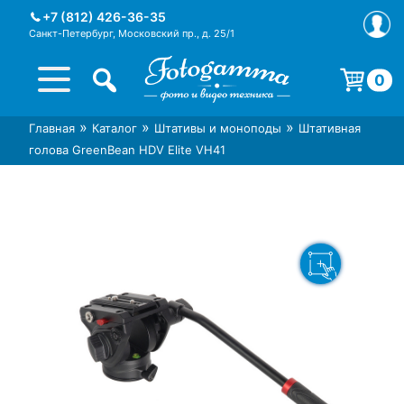
Skip
+7 (812) 426-36-35
to
Санкт-Петербург, Московский пр., д. 25/1
content
0
Корзина пуста.
»
»
»
Главная
Каталог
Штативы и моноподы
Штативная
Интернет-магазин фототехники
Магазин фотоаксессуаров foto-
голова GreenBean HDV Elite VH41
Foto-Gamma в СПб
gamma.ru