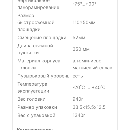
Вертикальное
-75°…+90°
панорамирование
Размер
быстросъемной
110×50мм
площадки
Смещение площадки
52мм
Длина съемной
350 мм
рукоятки
Материал корпуса
алюминиево-
головки
магниевый сплав
Пузырьковый уровень
есть
Температура
-20˚С … +40˚С
эксплуатации
Вес головки
940г
Размер упаковки
38.5х15.5х12.5
Вес с упаковкой
1340г
Комплектация: