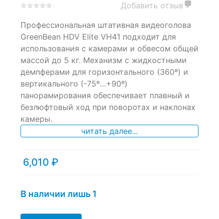
Добавить отзыв
0
5
0
Профессиональная штативная видеоголова
out
of
GreenBean HDV Elite VH41 подходит для
based
использования с камерами и обвесом общей
on
массой до 5 кг. Механизм с жидкостными
customer
ratings
демпферами для горизонтального (360º) и
вертикального (-75º…+90º)
панорамирования обеспечивает плавный и
безлюфтовый ход при поворотах и наклонах
камеры.
читать далее...
6,010
₽
В наличии лишь 1