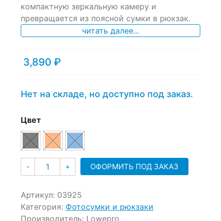
компактную зеркальную камеру и
on
превращается из поясной сумки в рюкзак.
customer
ratings
читать далее...
3,890
₽
Нет на складе, но доступно под заказ.
Цвет
Количество
ОФОРМИТЬ ПОД ЗАКАЗ
-
+
Артикул:
03925
Категория:
Фотосумки и рюкзаки
Производитель:
Lowepro