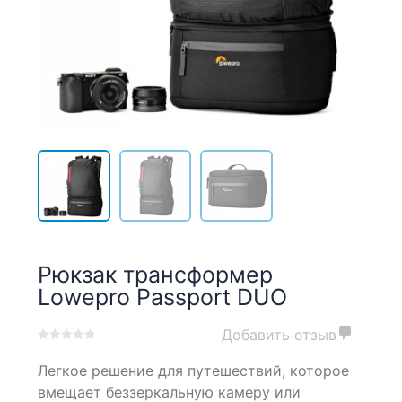
Рюкзак трансформер
Lowepro Passport DUO
Добавить отзыв
0
5
0
Легкое решение для путешествий, которое
out
of
вмещает беззеркальную камеру или
based