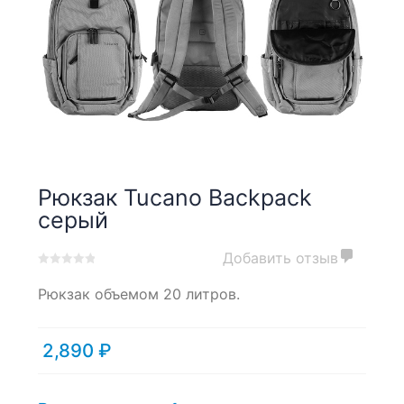
Рюкзак Tucano Backpack
серый
Добавить отзыв
0
5
0
Рюкзак объемом 20 литров.
out
of
based
on
2,890
₽
customer
ratings