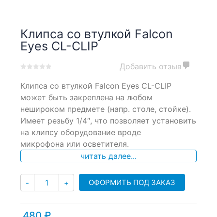
Клипса со втулкой Falcon
Eyes CL-CLIP
Добавить отзыв
0
5
0
Клипса со втулкой Falcon Eyes CL-CLIP
out
of
может быть закреплена на любом
based
нешироком предмете (напр. столе, стойке).
on
Имеет резьбу 1/4″, что позволяет установить
customer
ratings
на клипсу оборудование вроде
микрофона или осветителя.
читать далее...
Количество
ОФОРМИТЬ ПОД ЗАКАЗ
-
+
480
₽