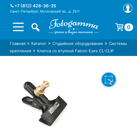
Skip
+7 (812) 426-36-35
to
Санкт-Петербург, Московский пр., д. 25/1
content
0
Корзина пуста.
»
»
»
Главная
Каталог
Студийное оборудование
Системы
Интернет-магазин фототехники
Магазин фотоаксессуаров foto-
»
крепления
Клипса со втулкой Falcon Eyes CL-CLIP
Foto-Gamma в СПб
gamma.ru