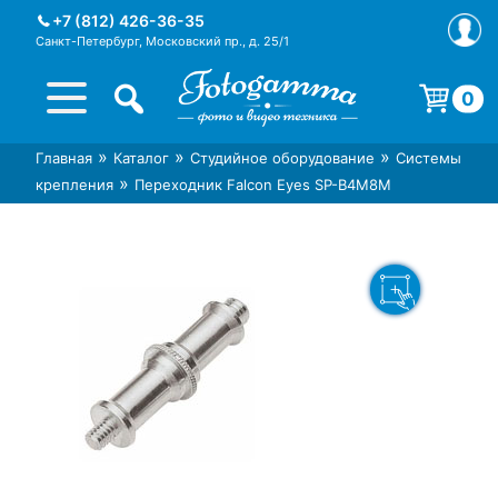
Skip
+7 (812) 426-36-35
to
Санкт-Петербург, Московский пр., д. 25/1
content
0
Корзина пуста.
»
»
»
Главная
Каталог
Студийное оборудование
Системы
Интернет-магазин фототехники
Магазин фотоаксессуаров foto-
»
крепления
Переходник Falcon Eyes SP-B4M8M
Foto-Gamma в СПб
gamma.ru