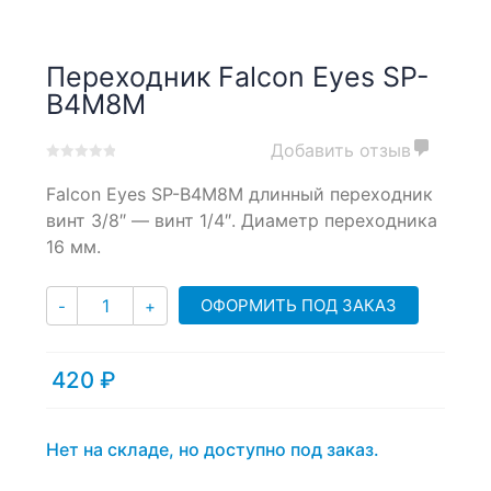
Переходник Falcon Eyes SP-
B4M8M
Добавить отзыв
0
5
0
Falcon Eyes SP-B4M8M длинный переходник
out
of
винт 3/8″ — винт 1/4″. Диаметр переходника
based
16 мм.
on
customer
Количество
ratings
ОФОРМИТЬ ПОД ЗАКАЗ
-
+
420
₽
Нет на складе, но доступно под заказ.