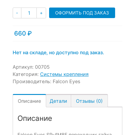
on
Количество
customer
ОФОРМИТЬ ПОД ЗАКАЗ
-
+
ratings
660
₽
Нет на складе, но доступно под заказ.
Артикул:
00705
Категория:
Системы крепления
Производитель:
Falcon Eyes
Описание
Детали
Отзывы (0)
Описание
Falcon Eyes SP-4M8F переходник гайка