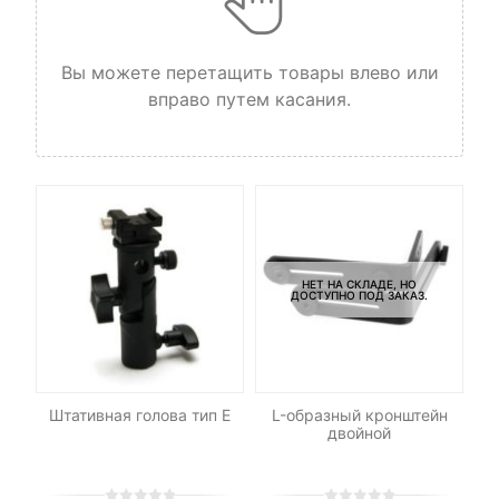
Вы можете перетащить товары влево или
вправо путем касания.
НЕТ НА СКЛАДЕ, НО
ДОСТУПНО ПОД ЗАКАЗ.
а
Штативная голова тип Е
L-образный кронштейн
К
двойной