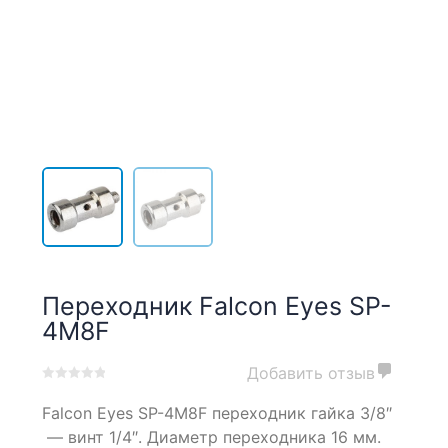
Переходник Falcon Eyes SP-
4M8F
Добавить отзыв
0
5
0
Falcon Eyes SP-4M8F переходник гайка 3/8″
out
of
— винт 1/4″. Диаметр переходника 16 мм.
based