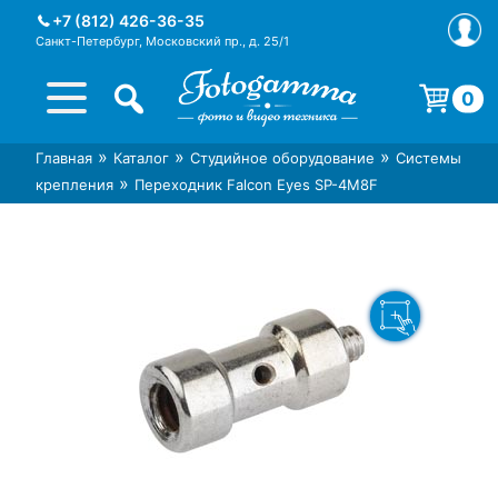
Skip
+7 (812) 426-36-35
to
Санкт-Петербург, Московский пр., д. 25/1
content
0
Корзина пуста.
»
»
»
Главная
Каталог
Студийное оборудование
Системы
Интернет-магазин фототехники
Магазин фотоаксессуаров foto-
»
крепления
Переходник Falcon Eyes SP-4M8F
Foto-Gamma в СПб
gamma.ru