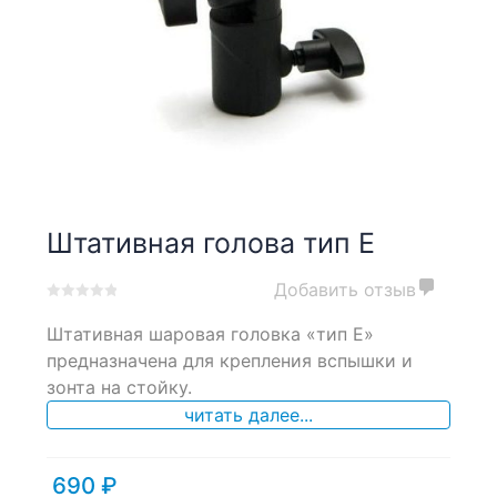
Штативная голова тип Е
Добавить отзыв
0
5
0
Штативная шаровая головка «тип Е»
out
of
предназначена для крепления вспышки и
based
зонта на стойку.
on
читать далее...
customer
ratings
690
₽