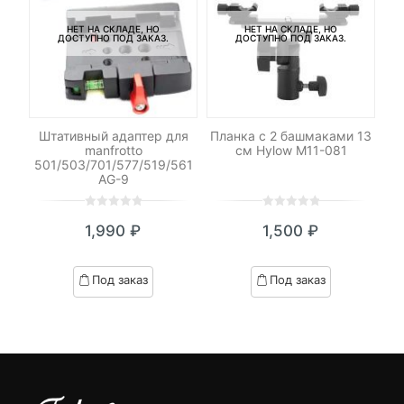
НЕТ НА СКЛАДЕ, НО
НЕТ НА СКЛАДЕ, НО
ДОСТУПНО ПОД ЗАКАЗ.
ДОСТУПНО ПОД ЗАКАЗ.
н
Штативный адаптер для
Планка с 2 башмаками 13
К
manfrotto
см Hylow M11-081
501/503/701/577/519/561
AG-9
0
5
0
0
5
0
1,990
₽
1,500
₽
out
out
of
of
based
based
Под заказ
Под заказ
on
on
customer
customer
ratings
ratings