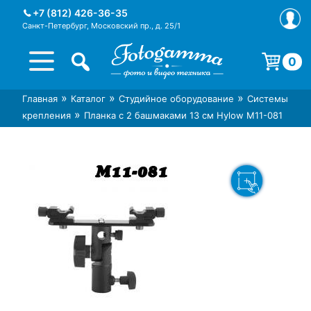
Skip
+7 (812) 426-36-35
to
Санкт-Петербург, Московский пр., д. 25/1
content
0
Корзина пуста.
»
»
»
Главная
Каталог
Студийное оборудование
Системы
Интернет-магазин фототехники
Магазин фотоаксессуаров foto-
»
крепления
Планка с 2 башмаками 13 см Hylow M11-081
Foto-Gamma в СПб
gamma.ru