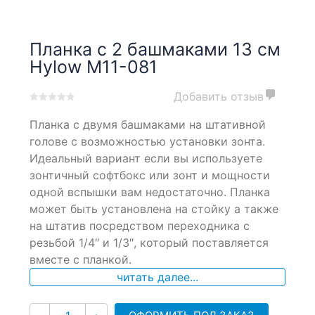
Планка с 2 башмаками 13 см
Hylow M11-081
Добавить отзыв
0
5
0
Планка с двумя башмаками на штативной
out
of
голове с возможностью установки зонта.
based
Идеальный вариант если вы используете
on
зонтичный софтбокс или зонт и мощности
customer
ratings
одной вспышки вам недостаточно. Планка
может быть установлена на стойку а также
на штатив посредством переходника с
резьбой 1/4″ и 1/3″, который поставляется
вместе с планкой.
читать далее...
Количество