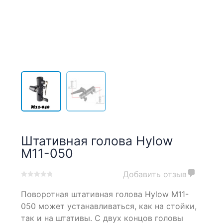
Штативная голова Hylow
M11-050
Добавить отзыв
0
5
0
Поворотная штативная голова Hylow M11-
out
of
050 может устанавливаться, как на стойки,
based
так и на штативы. С двух концов головы
on