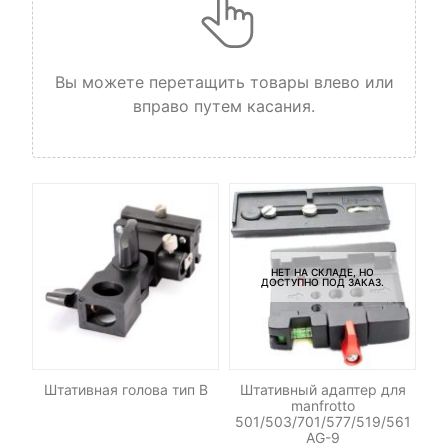
Вы можете перетащить товары влево или
вправо путем касания.
НЕТ НА СКЛАДЕ, НО
ДОСТУПНО ПОД ЗАКАЗ.
es
Штативная голова тип B
Штативный адаптер для
manfrotto
501/503/701/577/519/561
AG-9