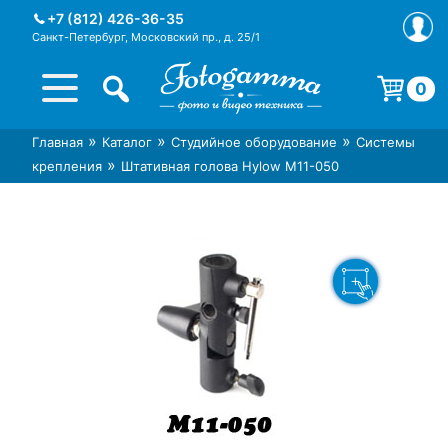
Skip
+7 (812) 426-36-35
to
Санкт-Петербург, Московский пр., д. 25/1
content
0
Корзина пуста.
»
»
»
Главная
Каталог
Студийное оборудование
Системы
Интернет-магазин фототехники
Магазин фотоаксессуаров foto-
»
крепления
Штативная голова Hylow M11-050
Foto-Gamma в СПб
gamma.ru