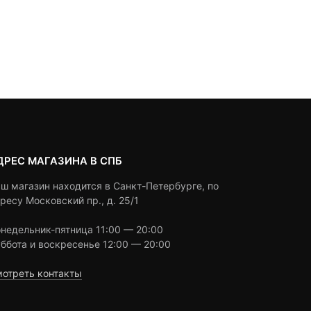
2,610
₽
650
₽
out
out
of
of
based
based
Под заказ
Под заказ
on
on
customer
customer
ratings
ratings
ДРЕС МАГАЗИНА В СПБ
ш магазин находится в Санкт-Петербурге, по
ресу Московский пр., д. 25/1
недельник-пятница 11:00 — 20:00
ббота и воскресенье 12:00 — 20:00
отреть контакты