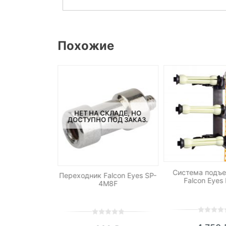
Похожие
НЕТ НА СКЛАДЕ, НО
ДОСТУПНО ПОД ЗАКАЗ.
Система подъ
голова тип S
Переходник Falcon Eyes SP-
Falcon Eyes
4M8F
0
5
0
0
5
0