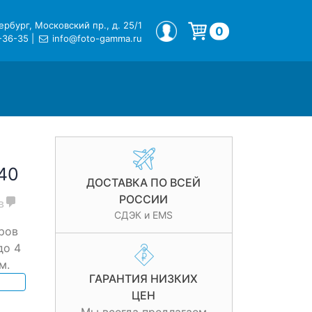
рбург, Московский пр., д. 25/1
МОЙ ПРОФИЛЬ
0
-36-35
|
info@foto-gamma.ru
Корзина пуста.
40
ДОСТАВКА ПО ВСЕЙ
РОССИИ
в
СДЭК и EMS
ров
до 4
м.
ГАРАНТИЯ НИЗКИХ
ЦЕН