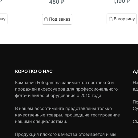
₽
1,190
₽
480
₽
out
out
of
of
based
based
ину
В корзину
Под заказ
on
on
customer
customer
ratings
ratings
КОРОТКО О НАС
А
Компания Fotogamma занимается поставкой и
На
продажей аксессуаров для профессионального
ад
фото- и видео оборудования с 2010 года.
По
В нашем ассортименте представлены только
Су
качественные товары, прошедшие тестирование
нашими специалистами.
См
Продукция плохого качества отсеивается и мы