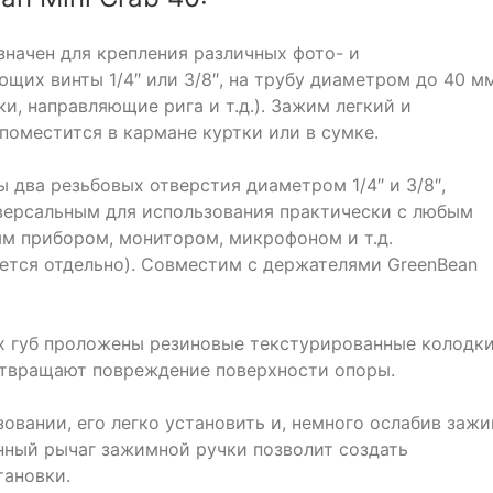
значен для крепления различных фото- и
ющих винты 1/4″ или 3/8″, на трубу диаметром до 40 м
и, направляющие рига и т.д.). Зажим легкий и
поместится в кармане куртки или в сумке.
 два резьбовых отверстия диаметром 1/4″ и 3/8″,
версальным для использования практически с любым
м прибором, монитором, микрофоном и т.д.
тся отдельно). Совместим с держателями GreenBean
х губ проложены резиновые текстурированные колодки
отвращают повреждение поверхности опоры.
овании, его легко установить и, немного ослабив зажи
нный рычаг зажимной ручки позволит создать
тановки.