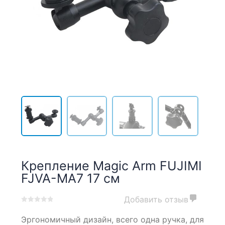
Крепление Magic Arm FUJIMI
FJVA-MA7 17 см
Добавить отзыв
0
5
0
Эргономичный дизайн, всего одна ручка, для
out