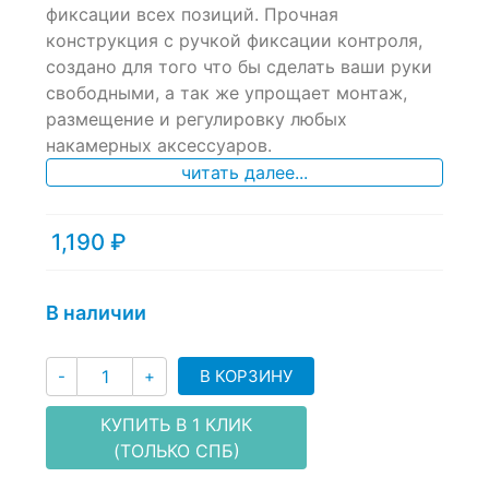
of
фиксации всех позиций. Прочная
based
конструкция с ручкой фиксации контроля,
on
создано для того что бы сделать ваши руки
customer
ratings
свободными, а так же упрощает монтаж,
размещение и регулировку любых
накамерных аксессуаров.
читать далее...
1,190
₽
В наличии
Количество
В КОРЗИНУ
-
+
КУПИТЬ В 1 КЛИК
(ТОЛЬКО СПБ)