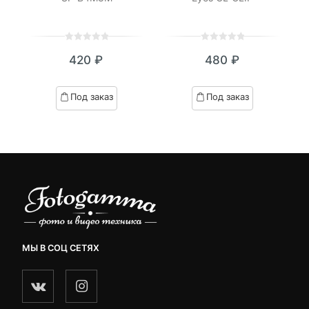
0
5
0
0
5
0
420
₽
480
₽
out
out
of
of
based
based
Под заказ
Под заказ
on
on
customer
customer
ratings
ratings
МЫ В СОЦ СЕТЯХ