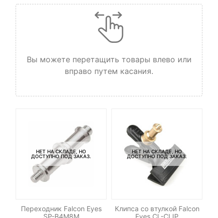
Вы можете перетащить товары влево или
вправо путем касания.
НЕТ НА СКЛАДЕ, НО
НЕТ НА СКЛАДЕ, НО
ДОСТУПНО ПОД ЗАКАЗ.
ДОСТУПНО ПОД ЗАКАЗ.
а
Переходник Falcon Eyes
Клипса со втулкой Falcon
SP-B4M8M
Eyes CL-CLIP