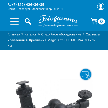
Skip
+7 (812) 426-36-35
to
Санкт-Петербург, Московский пр., д. 25/1
content
0
Корзина пуста.
»
»
»
Главная
Каталог
Студийное оборудование
Системы
Интернет-магазин фототехники
Магазин фотоаксессуаров foto-
»
крепления
Крепление Magic Arm FUJIMI FJVA-MA7 17
Foto-Gamma в СПб
gamma.ru
см