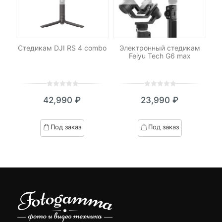
mbo
Стедикам DJI RS 4 combo
Электронный стедикам
Ка
Feiyu Tech G6 max
0
5
0
0
5
0
₽
42,990
₽
23,990
₽
out
out
я
начальная
of
of
based
based
Под заказ
Под заказ
on
on
₽.
вляла
customer
customer
 ₽.
ratings
ratings