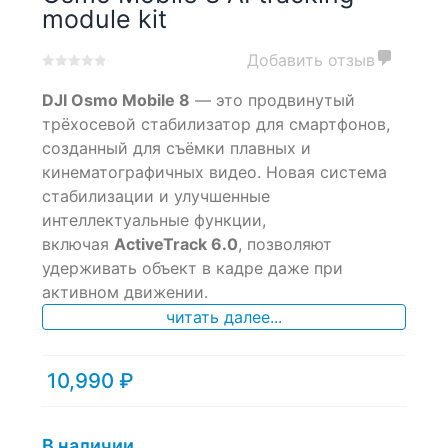
module kit
Добавить отзыв
0
5
0
DJI Osmo Mobile 8
— это продвинутый
out
of
трёхосевой стабилизатор для смартфонов,
based
созданный для съёмки плавных и
on
кинематографичных видео. Новая система
customer
ratings
стабилизации и улучшенные
интеллектуальные функции,
включая
ActiveTrack 6.0
, позволяют
удерживать объект в кадре даже при
активном движении.
читать далее...
10,990
₽
В наличии