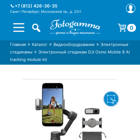
Skip
+7 (812) 426-36-35
to
Санкт-Петербург, Московский пр., д. 25/1
content
0
Корзина пуста.
»
»
»
Главная
Каталог
Видеооборудование
Электронные
Интернет-магазин фототехники
Магазин фотоаксессуаров foto-
»
стедикамы
Электронный стедикам DJI Osmo Mobile 8 AI
Foto-Gamma в СПб
gamma.ru
tracking module kit