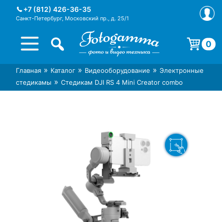
Skip
+7 (812) 426-36-35
to
Санкт-Петербург, Московский пр., д. 25/1
content
0
Корзина пуста.
»
»
»
Главная
Каталог
Видеооборудование
Электронные
Интернет-магазин фототехники
Магазин фотоаксессуаров foto-
»
стедикамы
Стедикам DJI RS 4 Mini Creator combo
Foto-Gamma в СПб
gamma.ru