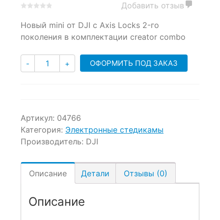
Добавить отзыв
0
5
0
Новый mini от DJI с Axis Locks 2-го
out
of
поколения в комплектации creator combo
based
on
Количество
customer
ОФОРМИТЬ ПОД ЗАКАЗ
-
+
ratings
Артикул:
04766
Категория:
Электронные стедикамы
Производитель:
DJI
Описание
Детали
Отзывы (0)
Описание