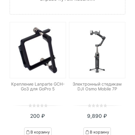
йн
Крепление Lanparte GCH-
Электронный стедикам
С
мов
Go3 для GoPro 5
DJI Osmo Mobile 7P
 /
0
5
0
0
5
0
200
₽
9,890
₽
out
out
of
of
based
based
В корзину
В корзину
on
on