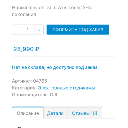
0
5
0
Новый mini от DJI с Axis Locks 2-го
out
of
поколения
based
on
Количество
customer
ОФОРМИТЬ ПОД ЗАКАЗ
-
+
ratings
28,990
₽
Нет на складе, но доступно под заказ.
Артикул:
04765
Категория:
Электронные стедикамы
Производитель:
DJI
Описание
Детали
Отзывы (0)