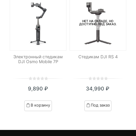
НЕТ НА СКЛАДЕ, НО
ДОСТУПНО ПОД ЗАКАЗ.
-
ni
Электронный стедикам
Стедикам DJI RS 4
Э
DJI Osmo Mobile 7P
DJ
0
5
0
0
5
0
9,890
₽
34,990
₽
out
out
of
of
based
based
В корзину
Под заказ
on
on
customer
customer
ratings
ratings