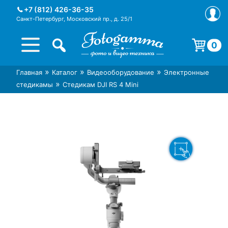
Skip
+7 (812) 426-36-35
to
Санкт-Петербург, Московский пр., д. 25/1
content
0
Корзина пуста.
»
»
»
Главная
Каталог
Видеооборудование
Электронные
Интернет-магазин фототехники
Магазин фотоаксессуаров foto-
»
стедикамы
Стедикам DJI RS 4 Mini
Foto-Gamma в СПб
gamma.ru