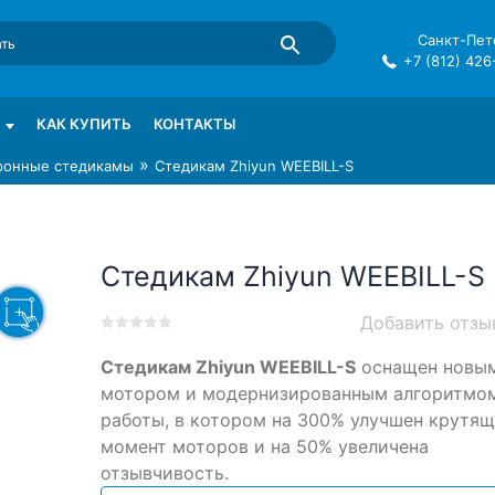
Санкт-Пете
+7 (812) 426
mma в СПб
КАК КУПИТЬ
КОНТАКТЫ
»
ронные стедикамы
Стедикам Zhiyun WEEBILL-S
Стедикам Zhiyun WEEBILL-S
Добавить отзы
0
5
0
Стедикам Zhiyun WEEBILL-S
оснащен новы
out
of
мотором и модернизированным алгоритмо
based
работы, в котором на 300% улучшен крутя
on
момент моторов и на 50% увеличена
customer
ratings
отзывчивость.