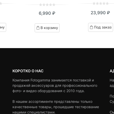
0
5
0
0
5
0
23,990
₽
6,990
₽
out
out
of
of
based
based
ину
Под заказ
В корзину
on
on
customer
customer
ratings
ratings
КОРОТКО О НАС
А
Компания Fotogamma занимается поставкой и
На
продажей аксессуаров для профессионального
ад
фото- и видео оборудования с 2010 года.
По
В нашем ассортименте представлены только
Су
качественные товары, прошедшие тестирование
нашими специалистами.
См