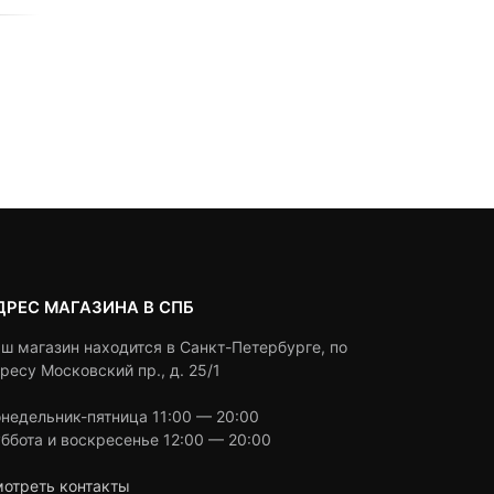
0
5
0
0
5
0
10,990
₽
8,990
₽
18,490
₽
out
out
Текущая
Первоначальная
of
of
цена:
цена
based
based
Под заказ
Выбрать вариант
on
on
8,990 ₽.
составляла
customer
customer
10,990 ₽.
ratings
ratings
ДРЕС МАГАЗИНА В СПБ
ш магазин находится в Санкт-Петербурге, по
ресу Московский пр., д. 25/1
недельник-пятница 11:00 — 20:00
ббота и воскресенье 12:00 — 20:00
отреть контакты