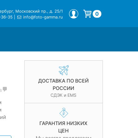
рбург, Московский пр., д. 25/1
МОЙ ПРОФИЛЬ
0
-36-35
|
info@foto-gamma.ru
Корзина пуста.
ДОСТАВКА ПО ВСЕЙ
РОССИИ
в
СДЭК и EMS
м
м
щий
ГАРАНТИЯ НИЗКИХ
ЦЕН