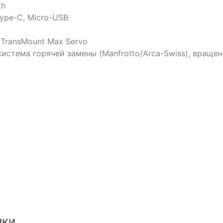
th
ype-C, Micro-USB
 TransMount Max Servo
истема горячей замены (Manfrotto/Arca-Swiss), враще
ики