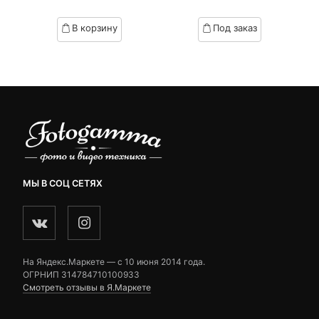
of
of
based
based
В корзину
Под заказ
on
on
customer
customer
ratings
ratings
МЫ В СОЦ СЕТЯХ
На Яндекс.Маркете — c 10 июня 2014 года.
ОГРНИП 314784710100933
Смотреть отзывы в Я.Маркете