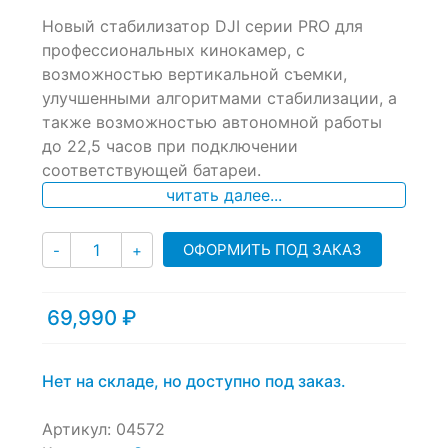
0
5
0
Новый стабилизатор DJI серии PRO для
out
of
профессиональных кинокамер, с
based
возможностью вертикальной съемки,
on
улучшенными алгоритмами стабилизации, а
customer
ratings
также возможностью автономной работы
до 22,5 часов при подключении
соответствующей батареи.
читать далее...
Количество
ОФОРМИТЬ ПОД ЗАКАЗ
-
+
69,990
₽
Нет на складе, но доступно под заказ.
Артикул:
04572