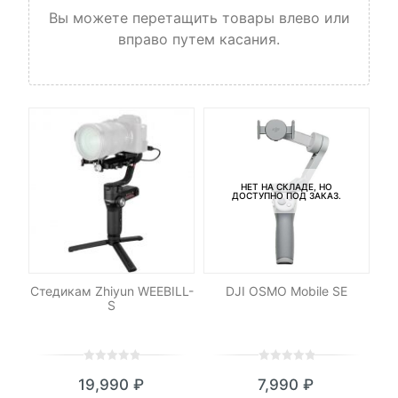
Вы можете перетащить товары влево или
вправо путем касания.
НЕТ НА СКЛАДЕ, НО
ДОСТУПНО ПОД ЗАКАЗ.
ам
Стедикам Zhiyun WEEBILL-
DJI OSMO Mobile SE
Кр
S
0
5
0
0
5
0
19,990
₽
7,990
₽
out
out