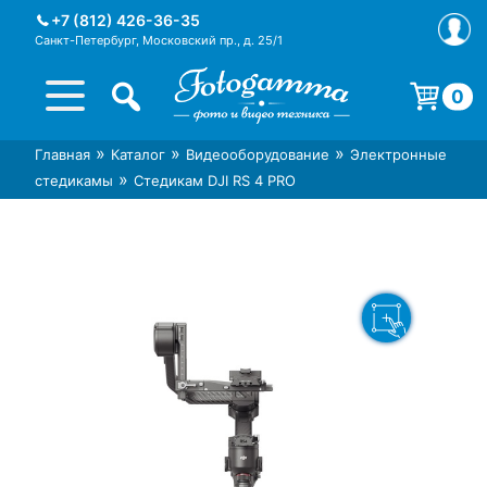
Skip
+7 (812) 426-36-35
to
Санкт-Петербург, Московский пр., д. 25/1
content
0
Корзина пуста.
»
»
»
Главная
Каталог
Видеооборудование
Электронные
Интернет-магазин фототехники
Магазин фотоаксессуаров foto-
»
стедикамы
Стедикам DJI RS 4 PRO
Foto-Gamma в СПб
gamma.ru