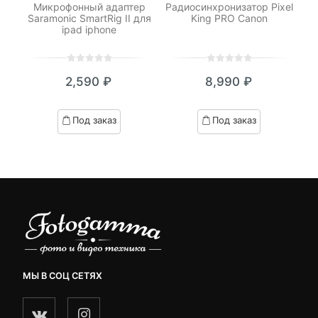
Микрофонный адаптер
Радиосинхронизатор Pixel
Saramonic SmartRig II для
King PRO Canon
ipad iphone
с
0
5
0
0
5
0
₽
2,590
₽
8,990
₽
out
out
я
начальная
of
of
based
based
Под заказ
Под заказ
on
on
.
вляла
customer
customer
₽.
ratings
ratings
МЫ В СОЦ СЕТЯХ