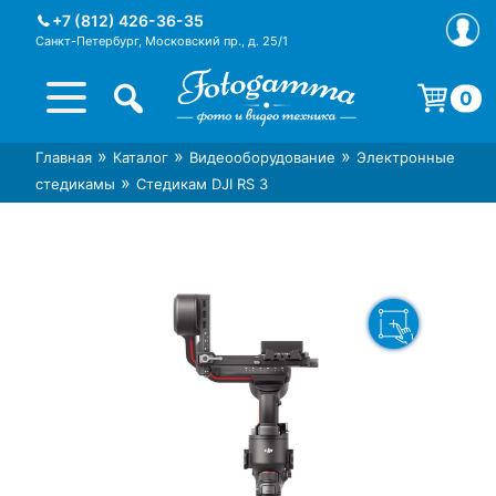
Skip
+7 (812) 426-36-35
to
Санкт-Петербург, Московский пр., д. 25/1
content
0
Корзина пуста.
»
»
»
Главная
Каталог
Видеооборудование
Электронные
Интернет-магазин фототехники
Магазин фотоаксессуаров foto-
»
стедикамы
Стедикам DJI RS 3
Foto-Gamma в СПб
gamma.ru