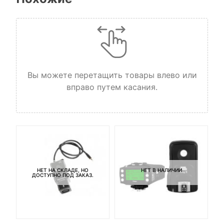
Вы можете перетащить товары влево или
вправо путем касания.
НЕТ НА СКЛАДЕ, НО
НЕТ В НАЛИЧИИ
ДОСТУПНО ПОД ЗАКАЗ.
-