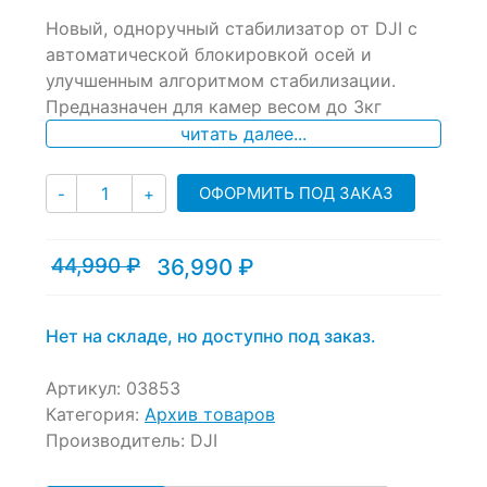
0
5
0
Новый, одноручный стабилизатор от DJI с
out
of
автоматической блокировкой осей и
based
улучшенным алгоритмом стабилизации.
on
Предназначен для камер весом до 3кг
customer
ratings
читать далее...
Количество
ОФОРМИТЬ ПОД ЗАКАЗ
-
+
44,990
₽
36,990
₽
Текущая
Первоначальная
цена:
цена
36,990 ₽.
составляла
44,990 ₽.
Нет на складе, но доступно под заказ.
Артикул:
03853
Категория:
Архив товаров
Производитель:
DJI