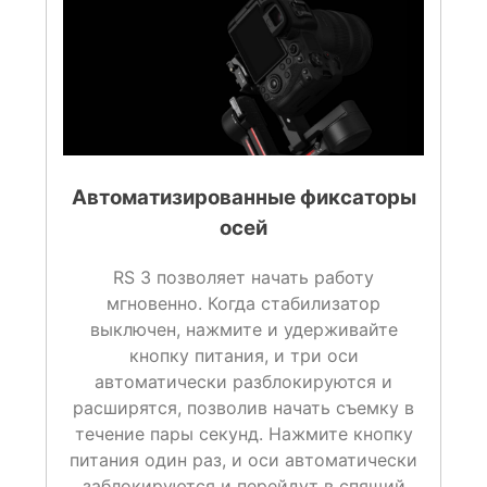
Автоматизированные фиксаторы
осей
RS 3 позволяет начать работу
мгновенно. Когда стабилизатор
выключен, нажмите и удерживайте
кнопку питания, и три оси
автоматически разблокируются и
расширятся, позволив начать съемку в
течение пары секунд. Нажмите кнопку
питания один раз, и оси автоматически
заблокируются и перейдут в спящий