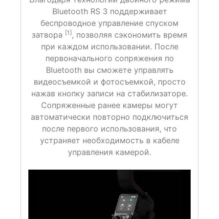
Bluetooth RS 3 поддерживает
беспроводное управление спуском
[1]
затвора
, позволяя сэкономить время
при каждом использовании. После
первоначального сопряжения по
Bluetooth вы сможете управлять
видеосъемкой и фотосъемкой, просто
нажав кнопку записи на стабилизаторе.
Сопряженные ранее камеры могут
автоматически повторно подключиться
после первого использования, что
устраняет необходимость в кабеле
управления камерой.