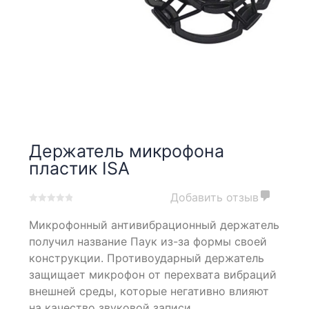
Держатель микрофона
пластик ISA
Добавить отзыв
0
5
0
Микрофонный антивибрационный держатель
out
of
получил название Паук из-за формы своей
based
конструкции. Противоударный держатель
on
защищает микрофон от перехвата вибраций
customer
ratings
внешней среды, которые негативно влияют
на качество звуковой записи.