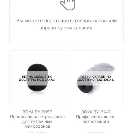
Вы можете перетащить товары влево или
вправо путем касания.
НЕТ НА СКЛАДЕ, НО
НЕТ НА СКЛАДЕ, НО
ДОСТУПНО ПОД ЗАКАЗ.
ДОСТУПНО ПОД ЗАКАЗ.
oya
BOYA BY-B05F
BOYA BY-P140
й
Поролоновая ветрозащита
Профессиональная
Gr
для петличных
ветрозащита
микрофонов