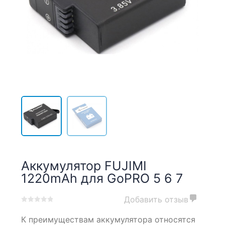
Аккумулятор FUJIMI
1220mAh для GoPRO 5 6 7
Добавить отзыв
0
5
0
К преимуществам аккумулятора относятся
out