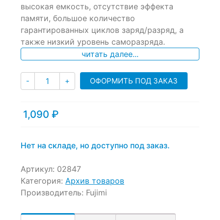
of
высокая емкость, отсутствие эффекта
based
памяти, большое количество
on
гарантированных циклов заряд/разряд, а
customer
ratings
также низкий уровень саморазряда.
читать далее...
Количество
ОФОРМИТЬ ПОД ЗАКАЗ
-
+
1,090
₽
Нет на складе, но доступно под заказ.
Артикул:
02847
Категория:
Архив товаров
Производитель:
Fujimi