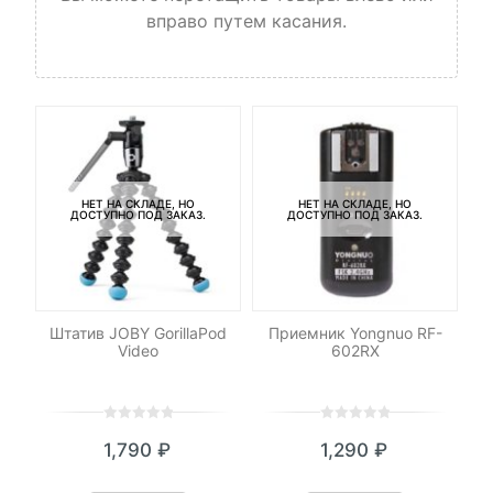
вправо путем касания.
НЕТ НА СКЛАДЕ, НО
НЕТ НА СКЛАДЕ, НО
ДОСТУПНО ПОД ЗАКАЗ.
ДОСТУПНО ПОД ЗАКАЗ.
-
low
Штатив JOBY GorillaPod
Приемник Yongnuo RF-
К
Video
602RX
0
5
0
0
5
0
1,790
₽
1,290
₽
out
out
of
of