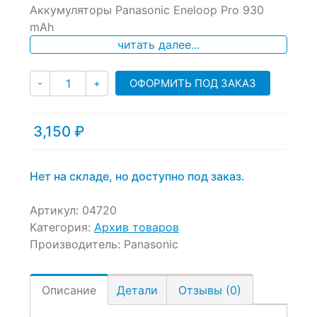
Аккумуляторы Panasonic Eneloop Pro 930
out
of
mAh
based
читать далее...
on
customer
ratings
Количество
ОФОРМИТЬ ПОД ЗАКАЗ
-
+
3,150
₽
Нет на складе, но доступно под заказ.
Артикул:
04720
Категория:
Архив товаров
Производитель:
Panasonic
Описание
Детали
Отзывы (0)