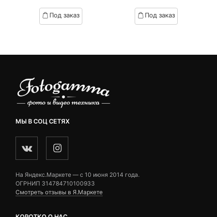
based
based
Под заказ
Под заказ
on
on
₽.
вляла
customer
customer
 ₽.
ratings
ratings
МЫ В СОЦ СЕТЯХ
На Яндекс.Маркете — c 10 июня 2014 года.
ОГРНИП 314784710100933
Смотреть отзывы в Я.Маркете
КОРОТКО О НАС