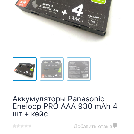
Аккумуляторы Panasonic
Eneloop PRO AAA 930 mAh 4
шт + кейс
Добавить отзыв
0
5
0