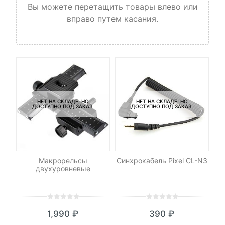
Вы можете перетащить товары влево или
вправо путем касания.
НЕТ НА СКЛАДЕ, НО
НЕТ НА СКЛАДЕ, НО
ДОСТУПНО ПОД ЗАКАЗ.
ДОСТУПНО ПОД ЗАКАЗ.
le
Макрорельсы
Синхрокабель Pixel CL-N3
двухуровневые
0
5
0
0
5
0
₽
1,990
₽
390
₽
out
out
я
начальная
of
of