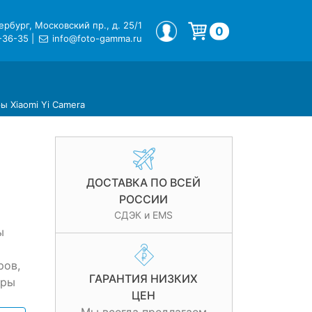
рбург, Московский пр., д. 25/1
МОЙ ПРОФИЛЬ
0
-36-35
|
info@foto-gamma.ru
Корзина пуста.
ы Xiaomi Yi Camera
ДОСТАВКА ПО ВСЕЙ
РОССИИ
СДЭК и EMS
ы
ров,
ГАРАНТИЯ НИЗКИХ
еры
ЦЕН