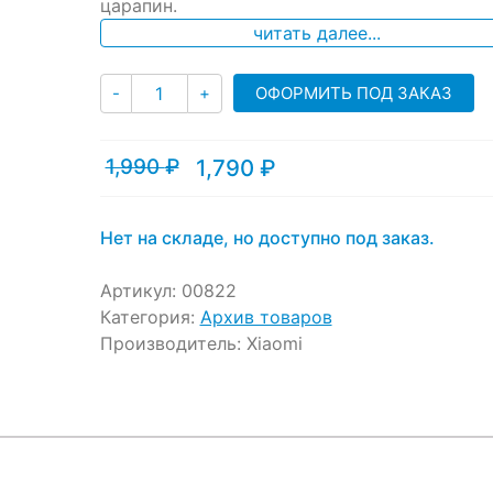
ratings
царапин.
читать далее...
Количество
ОФОРМИТЬ ПОД ЗАКАЗ
-
+
1,990
₽
1,790
₽
Текущая
Первоначальная
цена:
цена
1,790 ₽.
составляла
1,990 ₽.
Нет на складе, но доступно под заказ.
Артикул:
00822
Категория:
Архив товаров
Производитель:
Xiaomi