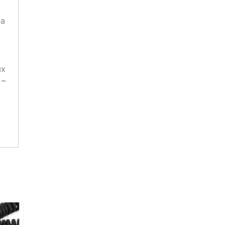
на
ых
 ~