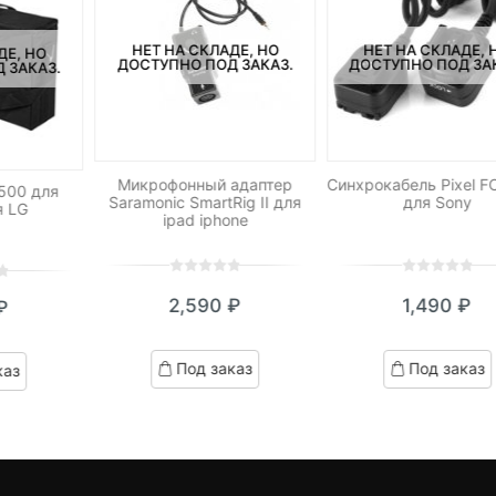
НЕТ НА СКЛАДЕ, НО
НЕТ НА СКЛАДЕ, 
ДЕ, НО
ДОСТУПНО ПОД ЗАКАЗ.
ДОСТУПНО ПОД ЗА
 ЗАКАЗ.
Микрофонный адаптер
Синхрокабель Pixel 
500 для
Saramonic SmartRig II для
для Sony
я LG
ipad iphone
0
5
0
0
5
0
2,590
₽
1,490
₽
₽
out
out
of
of
based
based
Под заказ
Под заказ
каз
on
on
customer
customer
ratings
ratings