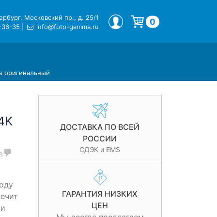
рбург, Московский пр., д. 25/1
МОЙ ПРОФИЛЬ
0
-36-35
|
info@foto-gamma.ru
Корзина пуста.
lus оригинальный
4K
ДОСТАВКА ПО ВСЕЙ
РОССИИ
СДЭК и EMS
в
воду
ГАРАНТИЯ НИЗКИХ
печит
ЦЕН
 и