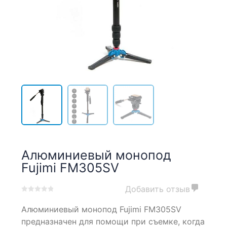
Алюминиевый монопод
Fujimi FM305SV
Добавить отзыв
0
5
0
Алюминиевый монопод Fujimi FM305SV
out
of
предназначен для помощи при съемке, когда
based