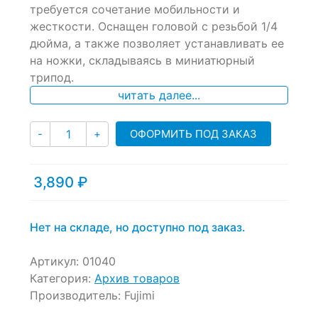
требуется сочетание мобильности и
on
жесткости. Оснащен головой с резьбой 1/4
customer
ratings
дюйма, а также позволяет устанавливать ее
на ножки, складываясь в миниатюрный
трипод.
читать далее...
Количество
ОФОРМИТЬ ПОД ЗАКАЗ
-
+
3,890
₽
Нет на складе, но доступно под заказ.
Артикул:
01040
Категория:
Архив товаров
Производитель:
Fujimi