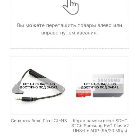
Вы можете перетащить товары влево или
вправо путем касания.
НЕТ НА СКЛАДЕ, НО
НЕТ НА СКЛАДЕ, НО
ДОСТУПНО ПОД ЗАКАЗ.
ДОСТУПНО ПОД ЗАКАЗ.
-
M42
Синхрокабель Pixel CL-N3
Карта памяти micro SDHC
32Gb Samsung EVO Plus V2
UHS-I + ADP (95/20 Mb/s)
с