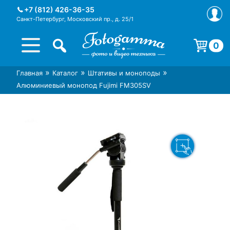
Skip
+7 (812) 426-36-35
to
Санкт-Петербург, Московский пр., д. 25/1
content
0
Корзина пуста.
»
»
»
Главная
Каталог
Штативы и моноподы
Интернет-магазин фототехники
Магазин фотоаксессуаров foto-
Алюминиевый монопод Fujimi FM305SV
Foto-Gamma в СПб
gamma.ru